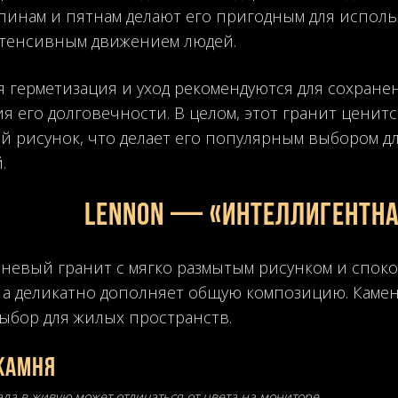
апинам и пятнам делают его пригодным для исполь
нтенсивным движением людей.
 герметизация и уход рекомендуются для сохран
я его долговечности. В целом, этот гранит ценитс
й рисунок, что делает его популярным выбором д
.
LENNON — «Интеллигентн
невый гранит с мягко размытым рисунком и споко
 а деликатно дополняет общую композицию. Каме
бор для жилых пространств.
камня
ала в живую может отличаться от цвета на мониторе