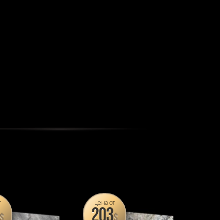
т
цена от
203
$
$