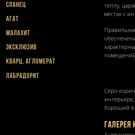
Сланец
теплу, цар
местах с и
Агат
Правильная
Малахит
обеспечени
характерны
Эксклюзив
помещений
Кварц. агломерат
Лабрадорит
Серо-корич
интерьере,
Хороший вы
Галерея 
* цвет матери