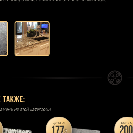
 также:
амень из этой категории
цена от
цена о
177
200
$