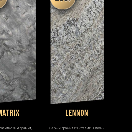
MATRIX
LENNON
разильский гранит,
Серый гранит из Италии. Очень