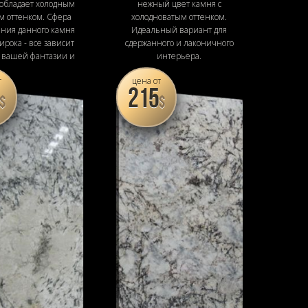
 обладает холодным
нежный цвет камня с
м оттенком. Сфера
холодноватым оттенком.
ния данного камня
Идеальный вариант для
рока - все зависит
сдержанного и лаконичного
т вашей фантазии и
интерьера.
желания.
т
цена от
215
$
$