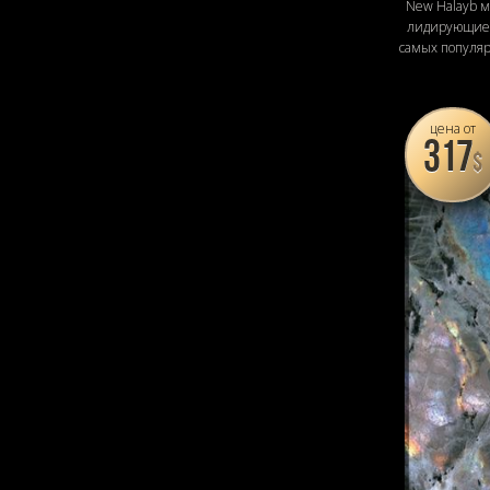
New Halayb 
лидирующие 
самых популя
цена от
317
$