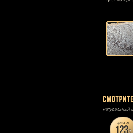
Смотрите
натуральный к
цена от
123
$