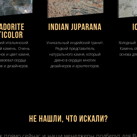
ADORITE
INDIAN JUPARANA
I
TICOLOR
ий итальянский
Уникальный индийский гранит.
Холодный 
й камень. Очень
Редкий представитель
Камень о
нок и цвет камня,
натурального камня, который
основа дл
авоевал сердца
давно в сердцах многих
ов и дизайнеров.
дизайнеров и архитекторов.
Не нашли, что искали?
к прямо сейчас и наши менеджеры подберут для 