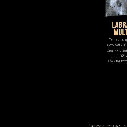
LABR
MUL
Потрясающ
натуральны
редкий отте
который з
архитектор
Закажите звоно