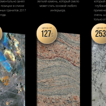
моментально занял
легкий камень, который смело
который
позиции в списке
может стать основой любого
глубоки
рных гранитов 2017
интерьера.
примене
года.
очень ши
только о
цена от
цена о
127
253
$