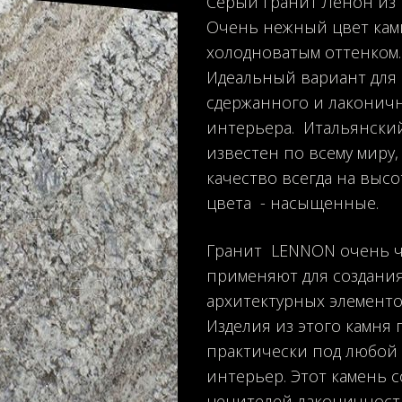
Серый гранит Ленон из 
Очень нежный цвет кам
холодноватым оттенком.
Идеальный вариант для
сдержанного и лаконич
интерьера. Итальянски
известен по всему миру,
качество всегда на высот
цвета - насыщенные.
Гранит LENNON очень ч
применяют для создани
архитектурных элементо
Изделия из этого камня 
практически под любой
интерьер. Этот камень с
ценителей лаконичност