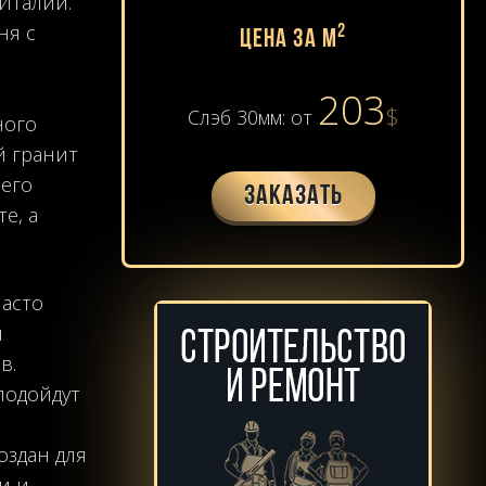
Италии.
ня с
2
Цена за м
203
$
Слэб 30мм: от
ного
й гранит
 его
Заказать
е, а
асто
я
в.
подойдут
оздан для
и и