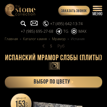
Заказать звонок
Поиск...
info@stone-collection.ru
+7 (495) 642-13-74
+7 (985) 695-27-68
TG
MAX
Главная
»
Каталог камня
»
Мрамор
»
Испания
€
$
Pуб
Испанский мрамор слэбы (плиты)
Выбор по цвету
цена от
153
$