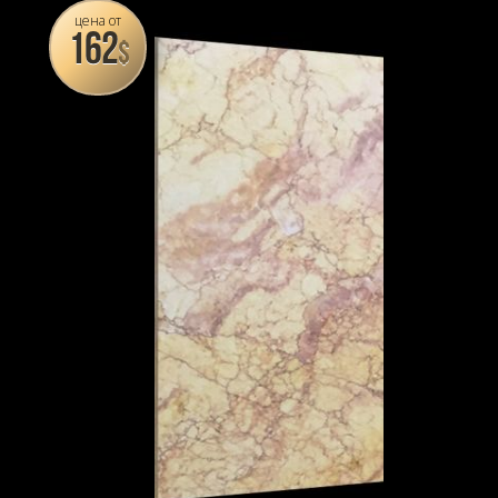
цена от
162
$