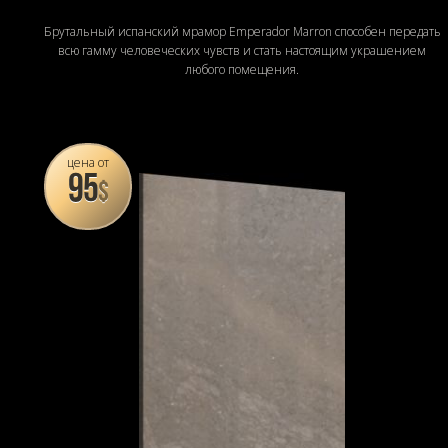
Брутальный испанский мрамор Emperador Marron способен передать
всю гамму человеческих чувств и стать настоящим украшением
любого помещения.
цена от
У нас появились новые
95
$
объекты !
В галерее работ представлены фото и видео
материалы, снятые на некоторых наших объектах
Смотреть наши работы