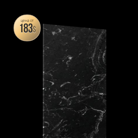
цена от
183
$