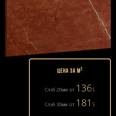
2
Цена за м
136
$
Слэб 20мм: от
181
$
Слэб 30мм: от