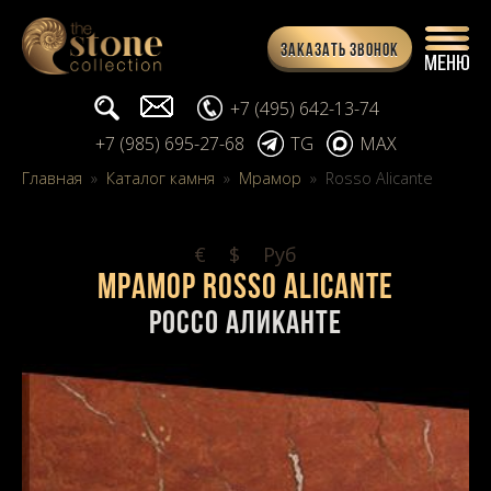
Заказать звонок
Поиск...
info@stone-collection.ru
+7 (495) 642-13-74
+7 (985) 695-27-68
TG
MAX
Главная
»
Каталог камня
»
Мрамор
»
Rosso Alicante
€
$
Pуб
Мрамор Rosso Alicante
Россо Аликанте