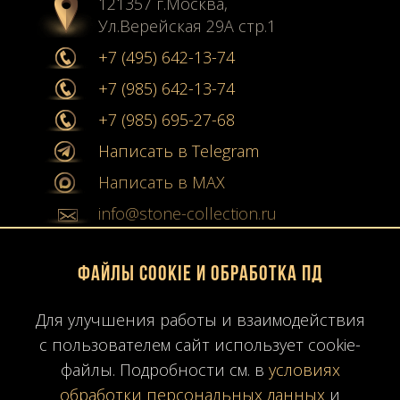
121357 г.Москва,
Ул.Верейская 29А стр.1
+7 (495) 642-13-74
+7 (985) 642-13-74
+7 (985) 695-27-68
Написать в Telegram
Написать в MAX
info@stone-collection.ru
Мы в социальных сетях:
Файлы Cookie и обработка ПД
Instagram
Для улучшения работы и взаимодействия
с пользователем сайт использует cookie-
Youtube
файлы. Подробности см. в
условиях
Карта сайта
обработки персональных данных
и