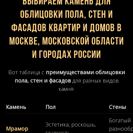
Выбираем камень для
облицовки пола, стен и
фасадов квартир и домов в
Москве, Московской области
и городах России
Вот таблица с
преимуществами облицовки
пола, стен и фасадов
для разных видов
камня:
Камень
Пол
Стены
Богатый 
Эстетика, роскошь,
Мрамор
разнооб
гладкость