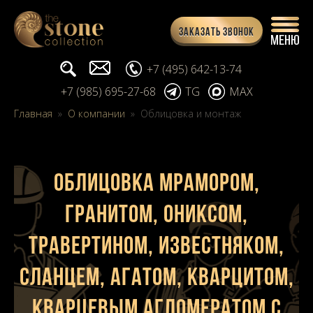
Заказать звонок
Поиск...
info@stone-collection.ru
+7 (495) 642-13-74
+7 (985) 695-27-68
TG
MAX
Главная
»
О компании
»
Облицовка и монтаж
Облицовка мрамором,
гранитом, ониксом,
травертином, известняком,
сланцем, агатом, кварцитом,
кварцевым агломератом с