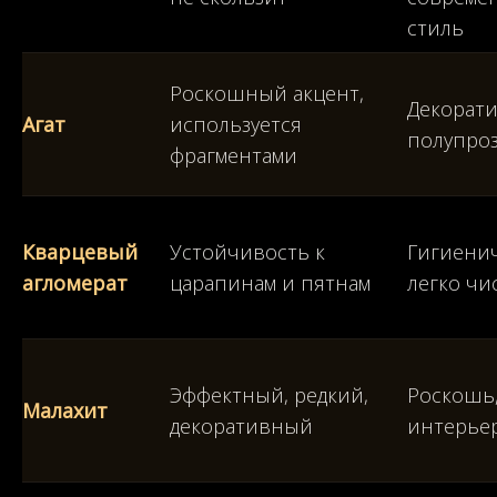
стиль
Роскошный акцент,
Декорати
Агат
используется
полупро
фрагментами
Кварцевый
Устойчивость к
Гигиени
агломерат
царапинам и пятнам
легко чи
Эффектный, редкий,
Роскошь,
Малахит
декоративный
интерье