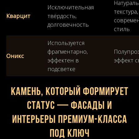
Натураль
Исключительная
текстура,
Кварцит
твёрдость,
совреме
долговечность
стиль
Используется
фрагментарно,
Полупроз
Оникс
эффектен в
эффект 
подсветке
Камень, который формирует
статус — фасады и
интерьеры премиум-класса
под ключ