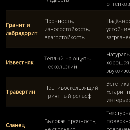
оттенко
Прочность,
Надёжнос
Гранит и
износостойкость,
устойчив
лабрадорит
влагостойкость
загрязне
Натураль
Тёплый на ощупь,
Известняк
хорошая
нескользкий
звукоизо
Эстетика
Противоскользящий,
Травертин
«старин
приятный рельеф
интерье
Текстурн
Высокая прочность,
поверхно
Сланец
не скользит
совреме