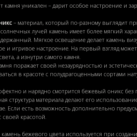
т камня уникален – дарит особое настроение и зар
никс
– материал, который по-разному выглядит пр
солнечных лучей камень имеет более мягкий характ
сдержанный. Мягкое освещение делает камень виз
е и игривое настроение. На первый взгляд может
вета, а изнутри самого камня.
камня поражает своей незаурядностью и эстетиче
аться в красоте с полудрагоценными сортами нат
ффектно и нарядно смотрится бежевый оникс без 
ая структура материала делают его использова
ае. Если есть возможность дополнительно предус
с своей красотой.
 камень бежевого цвета используется при создани