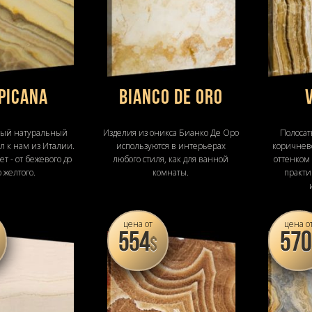
picana
Bianco de oro
ый натуральный
Изделия из оникса Бианко Де Оро
Полосат
л к нам из Италии.
используются в интерьерах
коричнев
т - от бежевого до
любого стиля, как для ванной
оттенком
 желтого.
комнаты.
практи
цена от
цена о
554
570
$