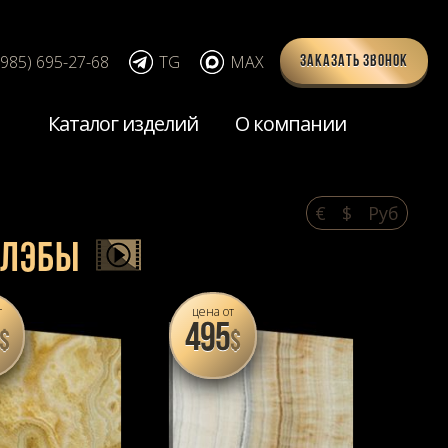
(985) 695-27-68
TG
MAX
Заказать звонок
Каталог изделий
О компании
€
$
Pуб
 слэбы
т
цена от
495
$
$