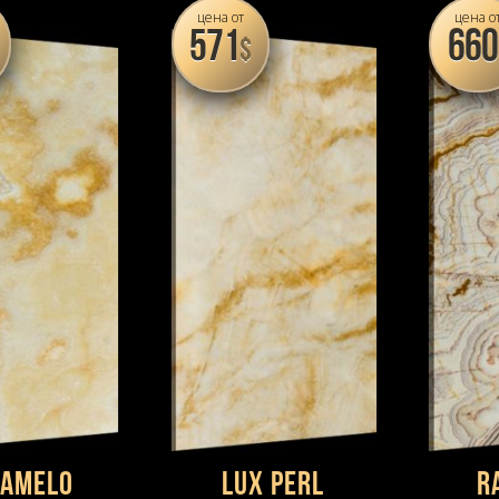
цена от
цена о
571
660
$
ramelo
Lux Perl
R