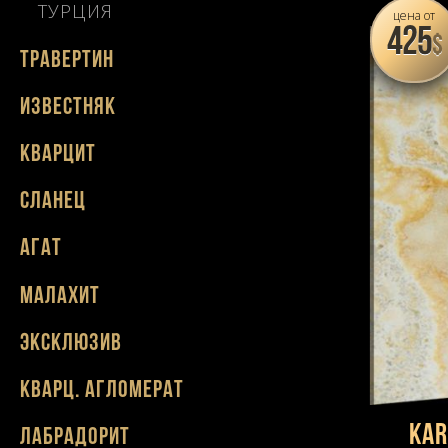
ТУРЦИЯ
цена от
425
$
Травертин
Известняк
Кварцит
Сланец
Агат
Малахит
Эксклюзив
Кварц. агломерат
Ka
Лабрадорит