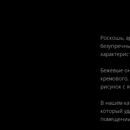
Роскошь, а
безупречны
характерис
Бежевые он
кремового,
рисунок с 
В нашем ка
который уд
помещении