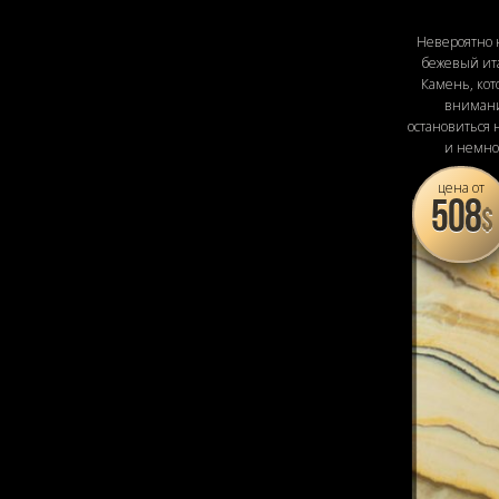
Невероятно
бежевый ит
Камень, ко
внимани
остановиться 
и немно
цена от
508
$