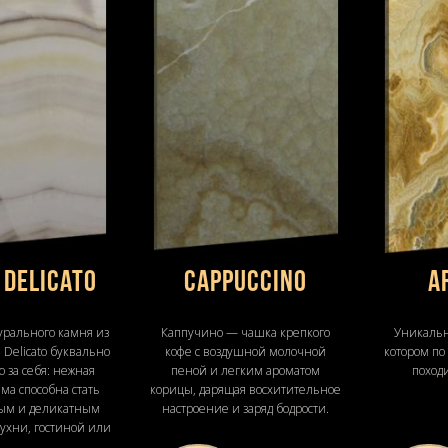
 Delicato
Cappuccino
A
урального камня из
Каппучино — чашка крепкого
Уникальн
Delicato буквально
кофе с воздушной молочной
котором по
о за себя: нежная
пеной и легким ароматом
походи
ма способна стать
корицы, дарящая восхитительное
ым и деликатным
настроение и заряд бодрости.
ухни, гостиной или
пальни.