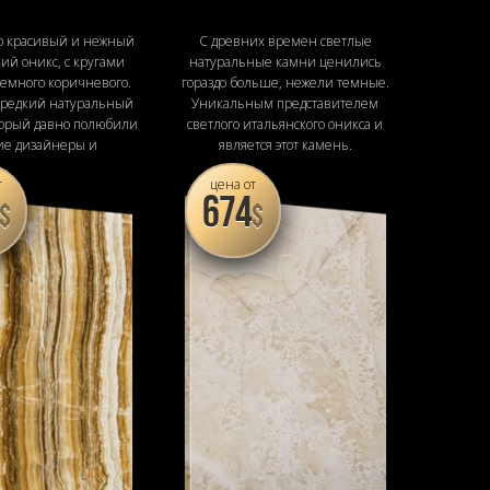
о красивый и нежный
С древних времен светлые
ий оникс, с кругами
натуральные камни ценились
темного коричневого.
гораздо больше, нежели темные.
 редкий натуральный
Уникальным представителем
торый давно полюбили
светлого итальянского оникса и
ие дизайнеры и
является этот камень.
рхитекторы.
т
цена от
674
$
$