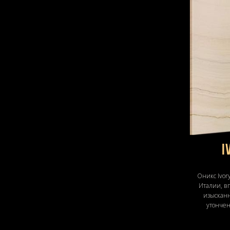
I
Оникс Ivor
Италии, в
изысканн
утонче