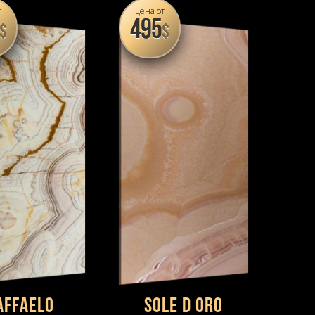
т
цена от
495
$
$
affaеlo
Sole D Oro