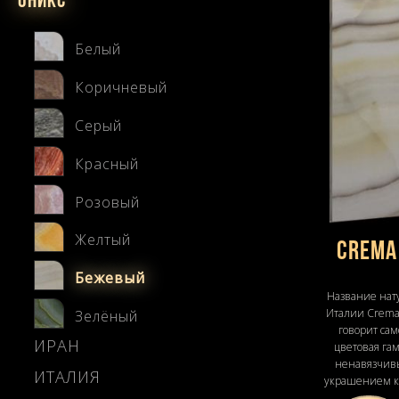
Оникс
Белый
Коричневый
Серый
Красный
Розовый
Желтый
Crema
Бежевый
Название нат
Италии Crema 
Зелёный
говорит сам
ИРАН
цветовая гам
ненавязчив
ИТАЛИЯ
украшением к
с