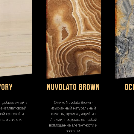
vory
Nuvolato Brown
Oc
y, добываемый в
Оникс Nuvolato Brown -
печатляет своей
изысканный натуральный
ой красотой и
камень, происходящий из
нным стилем.
Италии, представляет собой
воплощение элегантности и
роскоши.