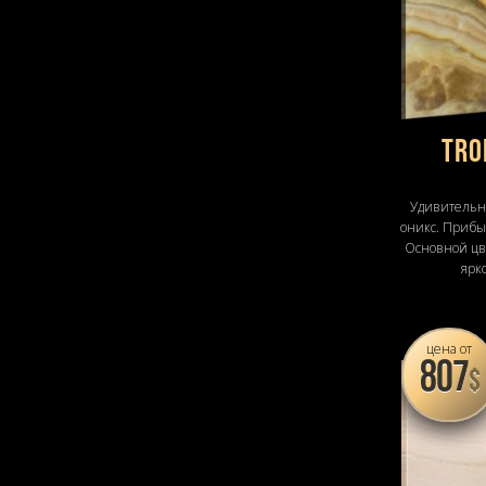
Tro
Удивительн
оникс. Прибы
Основной цве
ярко
цена от
807
$