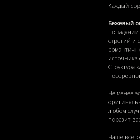
Каждый сор
Бежевый о
попадании 
строгий и 
романтично
источника с
Структура 
посоревнов
Не менее э
оригинальн
любом случ
поразит ва
Чаще всего