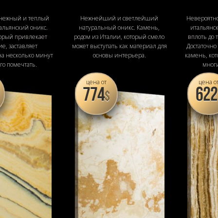
 нежный и теплый
Нежнейший и светлейший
Невероятн
альянский оникс.
натуральный оникс. Камень,
итальянск
торый привлекает
родом из Италии, который смело
вплоть до 
е, заставляет
может выступать как материал для
Достаточно
на несколько минут
основы интерьера.
камень, ко
го помечтать.
мног
а
цена от
цена о
774
622
$