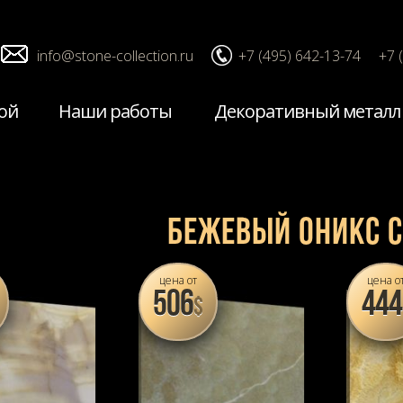
info@stone-collection.ru
+7 (495) 642-13-74
+7 
ой
Наши работы
Декоративный металл
Бежевый оникс
цена от
цена о
506
444
$