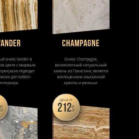
Vander
Champagne
ый оникс Vander в
Оникс Champagne,
ом цвете с медовым
великолепный натуральный
 прекрасно подходит
камень из Пакистана, является
чески для любого
воплощением изысканной
интерьера.
красоты и роскоши.
т
цена от
212
$
$