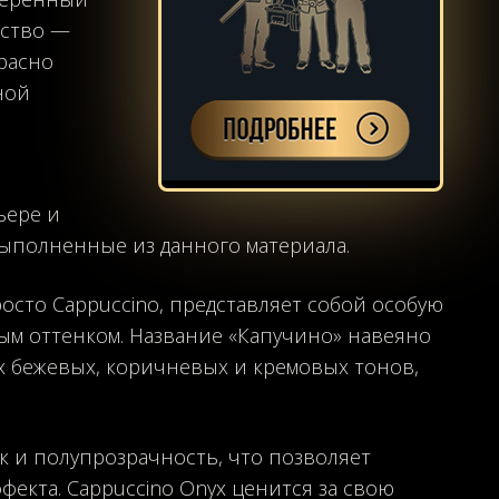
ество —
красно
ной
ьере и
ыполненные из данного материала.
росто Cappuccino, представляет собой особую
ым оттенком. Название «Капучино» навеяно
х бежевых, коричневых и кремовых тонов,
к и полупрозрачность, что позволяет
фекта. Cappuccino Onyx ценится за свою