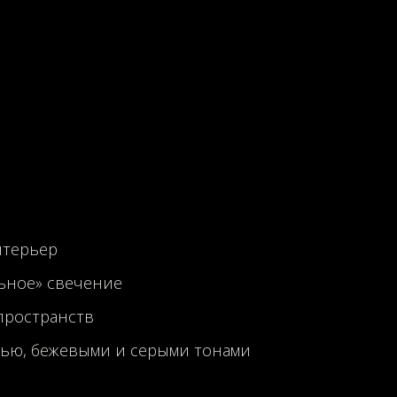
нтерьер
льное» свечение
пространств
унью, бежевыми и серыми тонами