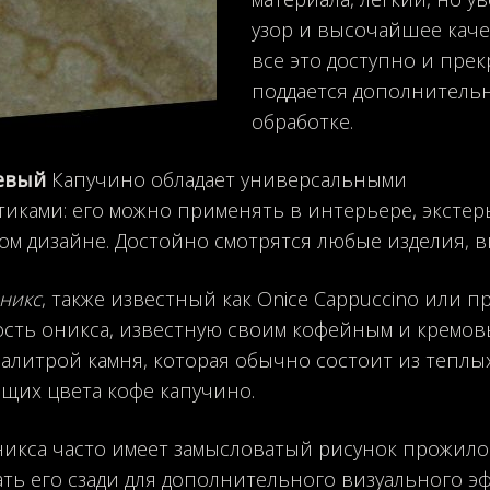
узор и высочайшее кач
все это доступно и пре
поддается дополнитель
обработке.
евый
Капучино обладает универсальными
тиками: его можно применять в интерьере, экстер
м дизайне. Достойно смотрятся любые изделия, в
никс
, также известный как Onice Cappuccino или п
сть оникса, известную своим кофейным и кремов
алитрой камня, которая обычно состоит из теплы
их цвета кофе капучино.
никса часто имеет замысловатый рисунок прожило
ть его сзади для дополнительного визуального эф