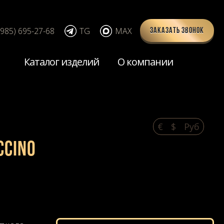
(985) 695-27-68
TG
MAX
Заказать звонок
Каталог изделий
О компании
€
$
Pуб
ccino