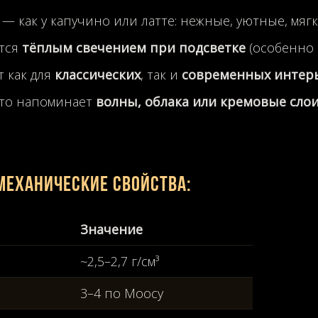
— как у капучино или латте: нежные, уютные, мяг
тся
тёплым свечением при подсветке
(особенно в
 как для
классических
, так и
современных интер
сто напоминает
волны, облака или кремовые сло
механические свойства:
Значение
~2,5–2,7 г/см³
3–4 по Моосу