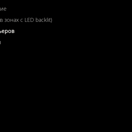
кие
 зонах с LED backlit)
ьеров
и