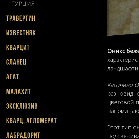
ТУРЦИЯ
Травертин
Известняк
Кварцит
Оникс беж
характерис
Сланец
ландшафтно
Агат
Капучино О
Малахит
разновидно
цветовой п
Эксклюзив
напоминающ
Кварц. агломерат
Этот тип о
подсвечива
Лабрадорит