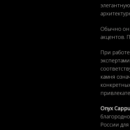
элегантную
архитектур
Обычно они
акцентов. 
При работе
экспертами
соответств
камня озна
конкретных
привлекате
Onyx Cappu
благородно
России для