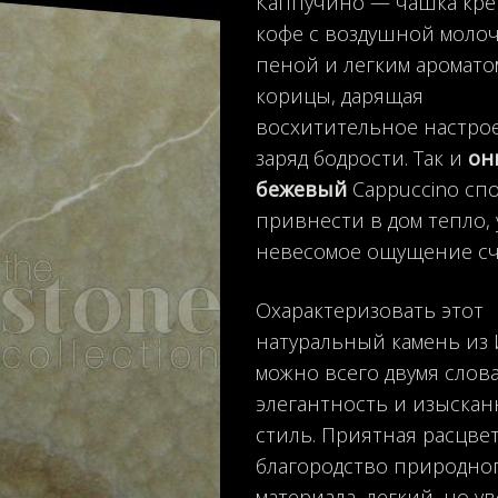
Каппучино — чашка кре
кофе с воздушной моло
пеной и легким аромато
корицы, дарящая
восхитительное настро
заряд бодрости. Так и
он
бежевый
Cappuccino сп
привнести в дом тепло, 
невесомое ощущение сч
Охарактеризовать этот
натуральный камень из
можно всего двумя слова
элегантность и изыска
стиль. Приятная расцвет
благородство природно
материала, легкий, но 