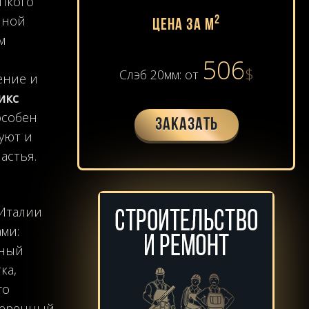
пкого
чной
2
Цена за м
м
506
$
Слэб 20мм: от
ение и
икс
особен
Заказать
уют и
астья.
 Италии
ми:
нный
ка,
го
уверенный