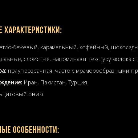
 характеристики:
етло-бежевый, карамельный, кофейный, шоколад
лавные, слоистые, напоминают текстуру молока с
ра:
полупрозрачная, часто с мраморообразными п
ждение:
Иран, Пакистан, Турция
ьцитовый оникс
ные особенности: