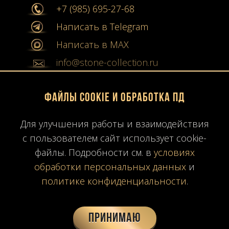
+7 (985) 695-27-68
Написать в Telegram
Написать в MAX
info@stone-collection.ru
Мы в социальных сетях:
Файлы Cookie и обработка ПД
Instagram
Для улучшения работы и взаимодействия
Youtube
с пользователем сайт использует cookie-
файлы. Подробности см. в
условиях
Карта сайта
обработки персональных данных
и
Политика конфиденциальности
политике конфиденциальности
.
Согласие на обработку ПД
Время работы: ПН-ПТ
10:00-19:00
МСК
Принимаю