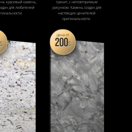
ень красивый камень,
гранит, с неповторимым
оздан для любителей
рисунком. Камень создан для
гинальности.
настоящих ценителей
оригинальности.
т
цена от
200
$
$