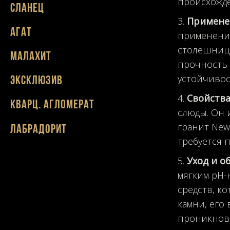
происхожде
Сланец
Примене
Агат
применений
столешницы
Малахит
прочность 
устойчивос
Эксклюзив
Свойств
Кварц. агломерат
слюды. Он 
гранит New
Лабрадорит
требуется 
Уход и о
мягким pH-
средств, к
камни, его
проникнове