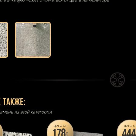
 также:
амень из этой категории
цена от
цена о
178
444
$