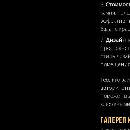
Стоимос
камня, тол
эффективны
баланс кра
Дизайн
:
пространст
стиль дизай
помещения
Тем, кто з
авторитетн
поможет вы
ключевыми 
Галерея 
* цвет матери