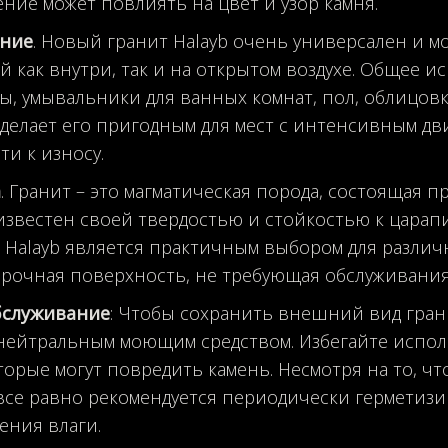
ние может повлиять на цвет и узор камня.
ние
. Новый гранит Halayb очень универсален и 
 как внутри, так и на открытом воздухе. Общее и
, умывальники для ванных комнат, пол, облицовк
делает его пригодным для мест с интенсивным д
ти к износу.
а
. Гранит – это магматическая порода, состоящая 
известен своей твердостью и стойкостью к царапи
 Halayb является практичным выбором для различ
прочная поверхность, не требующая обслуживания
бслуживание
: Чтобы сохранить внешний вид грани
нейтральным моющим средством. Избегайте испо
оторые могут повредить камень. Несмотря на то, ч
 все равно рекомендуется периодически герметизи
ния влаги.