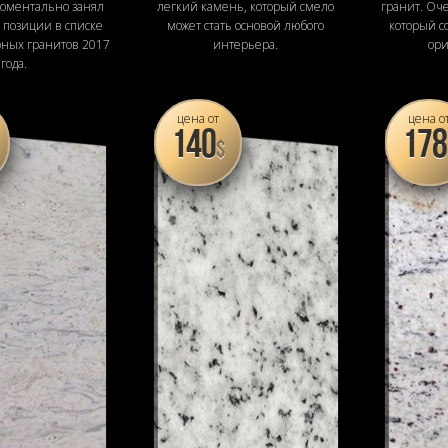
моментально занял
легкий камень, который смело
гранит. Оч
позиции в списке
может стать основой любого
который с
рных гранитов 2017
интерьера.
ори
года.
цена от
цена о
140
178
$