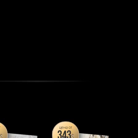
т
цена от
343
$
$