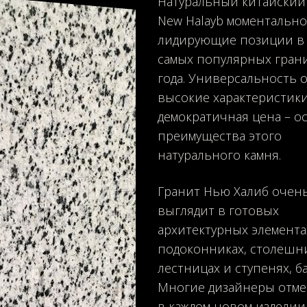
Натуральный китайский
New Halayb моментально
лидирующие позиции в 
самых популярных гран
года. Универсальность о
высокие характеристик
демократичная цена – 
преимущества этого
натурального камня.
Гранит Нью Халиб очен
выглядит в готовых
архитектурных элемента
подоконниках, столешн
лестницах и ступенях, б
Многие дизайнеры отме
в каждом новом изделии