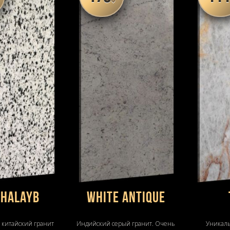
 Halayb
WHITE ANTIQUE
 китайский гранит
Индийский серый гранит. Очень
Уникал