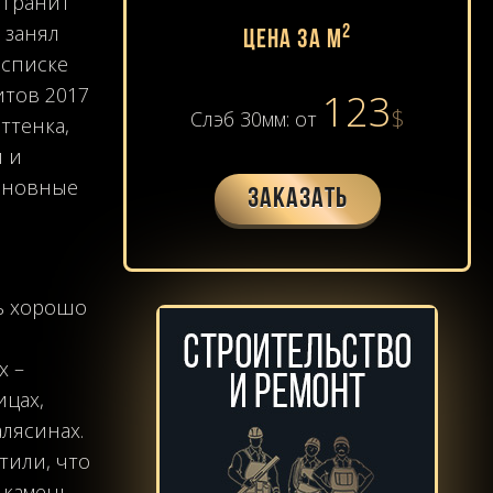
 гранит
 занял
2
Цена за м
списке
итов 2017
123
$
Слэб 30мм: от
ттенка,
и и
основные
Заказать
ь хорошо
х –
ицах,
алясинах.
тили, что
 камень