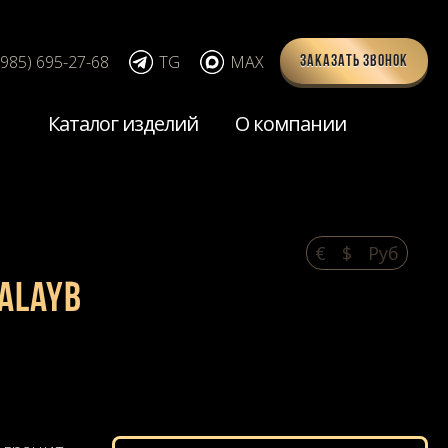
(985) 695-27-68
TG
MAX
Заказать звонок
Каталог изделий
О компании
€
$
Pуб
alayb