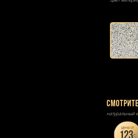
Смотрите
натуральный к
цена от
123
$