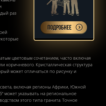
и
ждый раз
воей
екоторые
гатым цветовым сочетанием, часто включая
или коричневого. Кристаллическая структура
орый может отличаться по рисунку и
х света, включая регионы Африки, Южной
б" может указывать на региональное
одством этого типа гранита. Точное