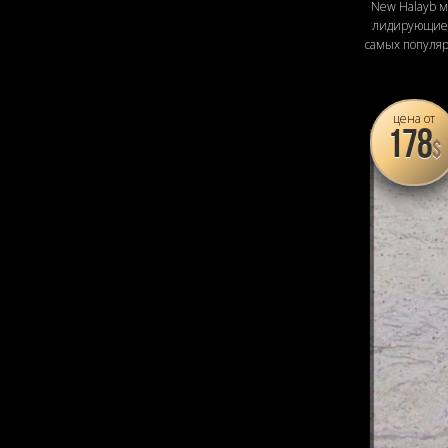
New Halayb 
лидирующие 
самых популя
цена от
178
$