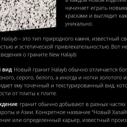
начинает играть новым
красками и выглядит ка
уникально.
 Halayb
– это тип природного камня, известный с
стью и эстетической привлекательностью. Вот н
ведения о граните New Halayb:
 вид
: Новый гранит Halayb обычно отличается бо
рного, серого, белого, а иногда и нотки золотого 
идает ему точечный и текстурированный вид, кот
сти от плиты к плите.
ждение
: гранит обычно добывают в разных частя
вропы и Азии. Конкретное название "Новый Халай
ние или определенный карьер, известный произв