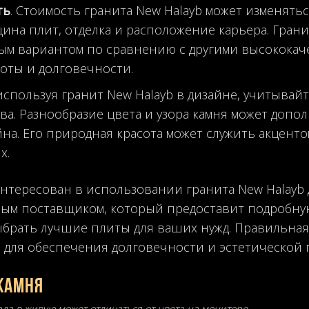
ть
. Стоимость гранита New Halayb может изменятьс
щина плит, отделка и расположение карьера. Грани
м вариантом по сравнению с другими высококач
соты и долговечности.
 используя гранит New Halayb в дизайне, учитыва
ва. Разнообразие цвета и узора камня может допо
на. Его природная красота может служить акцентом 
х.
аинтересован в использовании гранита New Halayb 
ым поставщиком, который предоставит подробну
брать лучшие плиты для ваших нужд. Правильная
для обеспечения долговечности и эстетической 
камня
ала в живую может отличаться от цвета на мониторе