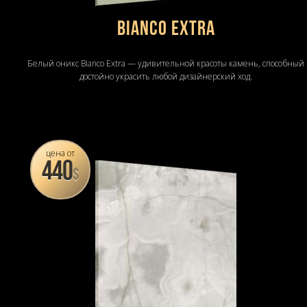
Bianco Extra
Белый оникс Bianco Extra — удивительной красоты камень, способный
достойно украсить любой дизайнерский ход.
цена от
440
$