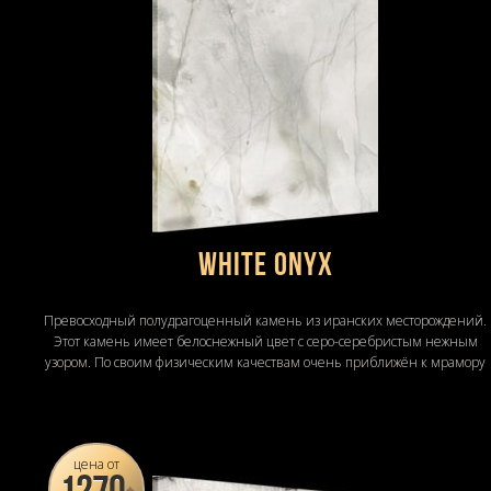
White Onyx
Превосходный полудрагоценный камень из иранских месторождений.
Этот камень имеет белоснежный цвет с серо-серебристым нежным
узором. По своим физическим качествам очень приближён к мрамору
цена от