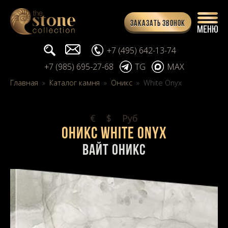
Заказать звонок
Поиск...
info@stone-collection.ru
+7 (495) 642-13-74
+7 (985) 695-27-68
TG
MAX
Главная
»
Каталог камня
»
Оникс
»
White Onyx
€
$
Pуб
Оникс White Onyx
Вайт Оникс