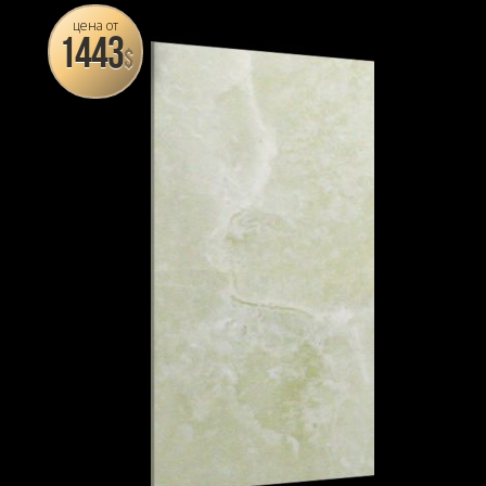
цена от
1443
$