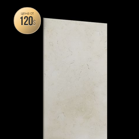
цена от
120
$