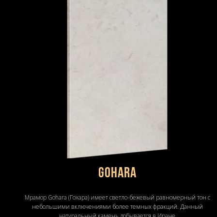
Gohara
Мрамор Gohara (Гохара) имеет светло-бежевый равномерный тон с
небольшими включениями более темных фракций. Данный
натуральный камень добывается в Иране