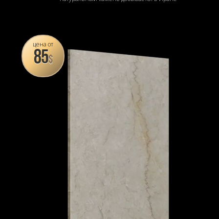
цена от
85
$