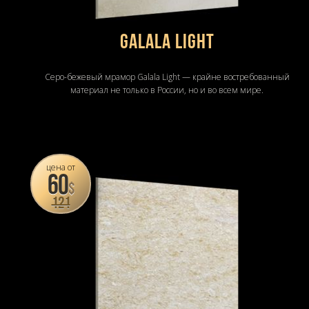
Galala Light
Серо-бежевый мрамор Galala Light — крайне востребованный
материал не только в России, но и во всем мире.
цена от
60
$
121