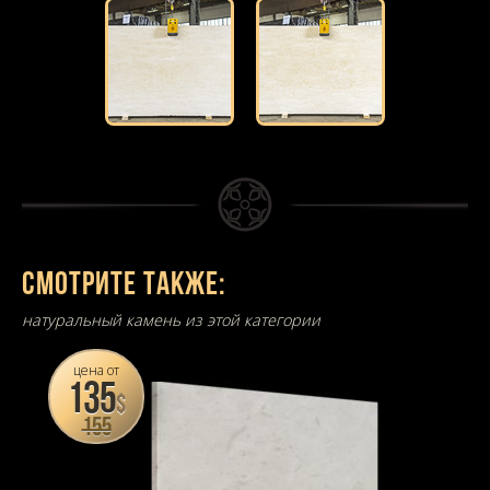
Смотрите также:
натуральный камень из этой категории
цена от
135
$
155