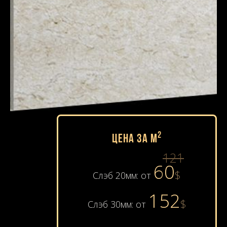
2
Цена за м
121
60
$
Слэб 20мм: от
152
$
Слэб 30мм: от