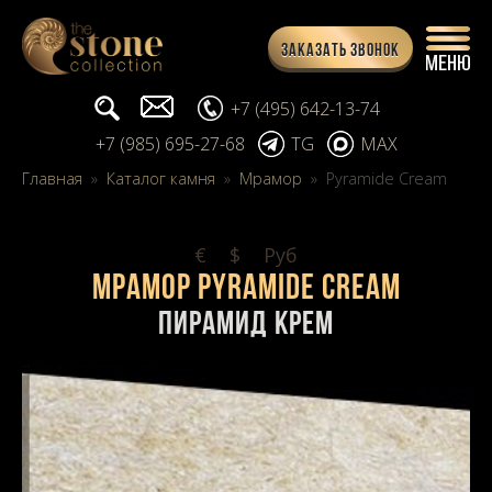
Заказать звонок
Поиск...
info@stone-collection.ru
+7 (495) 642-13-74
+7 (985) 695-27-68
TG
MAX
Главная
»
Каталог камня
»
Мрамор
»
Pyramide Cream
€
$
Pуб
Мрамор Pyramide Cream
Пирамид Крем