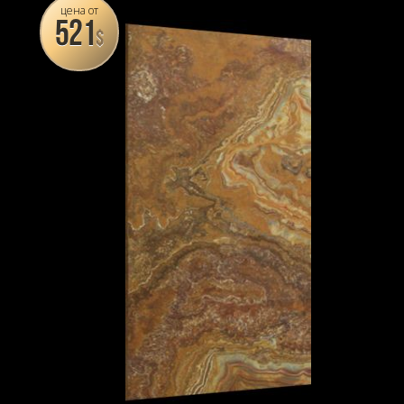
цена от
521
$