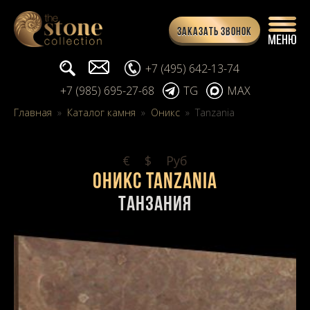
Заказать звонок
Поиск...
info@stone-collection.ru
+7 (495) 642-13-74
+7 (985) 695-27-68
TG
MAX
Главная
»
Каталог камня
»
Оникс
»
Tanzania
€
$
Pуб
Оникс Tanzania
Танзания