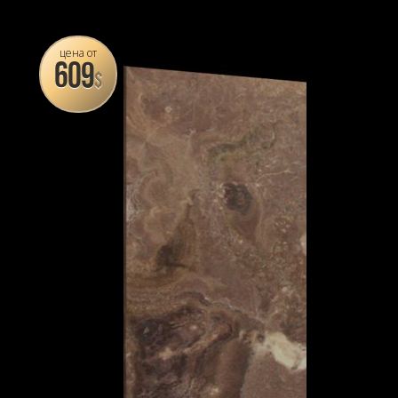
цена от
609
$