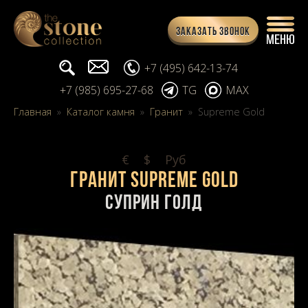
Заказать звонок
Поиск...
info@stone-collection.ru
+7 (495) 642-13-74
+7 (985) 695-27-68
TG
MAX
Главная
»
Каталог камня
»
Гранит
»
Supreme Gold
€
$
Pуб
Гранит Supreme Gold
Суприн Голд