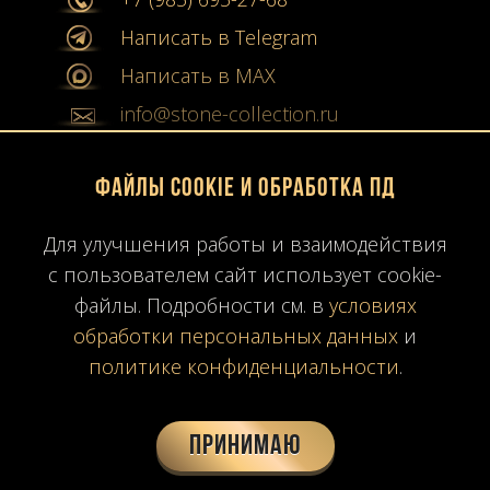
Написать в Telegram
Написать в MAX
info@stone-collection.ru
Мы в социальных сетях:
Файлы Cookie и обработка ПД
Instagram
Для улучшения работы и взаимодействия
с пользователем сайт использует cookie-
Youtube
файлы. Подробности см. в
условиях
Карта сайта
обработки персональных данных
и
Политика конфиденциальности
политике конфиденциальности
.
Согласие на обработку ПД
Время работы: ПН-ПТ
10:00-19:00
МСК
Принимаю