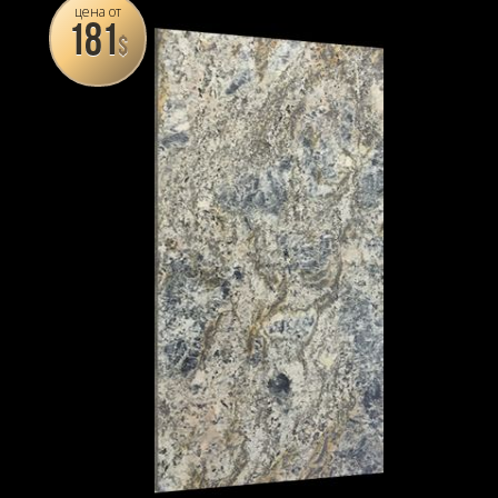
цена от
181
$