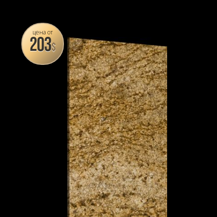
цена от
203
$