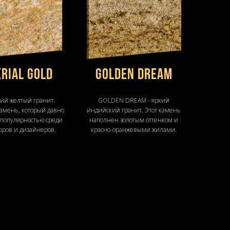
ERIAL GOLD
GOLDEN DREAM
ий желтый гранит.
GOLDEN DREAM - яркий
амень, который давно
индийский гранит. Этот камень
 популярностью среди
наполнен золотым оттенком и
оров и дизайнеров.
красно-оранжевыми жилами.