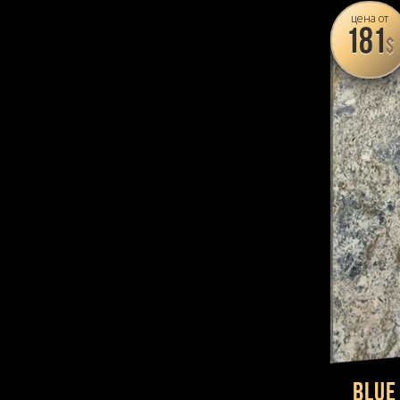
цена от
181
$
Blue