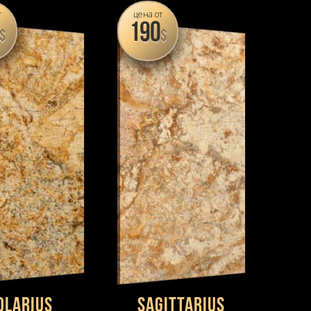
т
цена от
190
$
$
OLARIUS
SAGITTARIUS