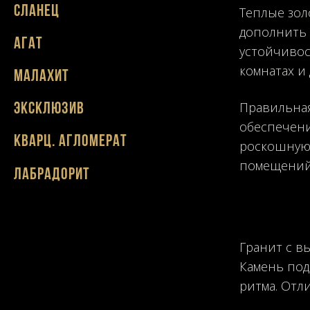
Сланец
Теплые зол
дополнить 
Агат
устойчивос
комнатах и
Малахит
Правильная
Эксклюзив
обеспечени
Кварц. агломерат
роскошную 
помещений
Лабрадорит
Гранит с в
Камень под
ритма. Отл