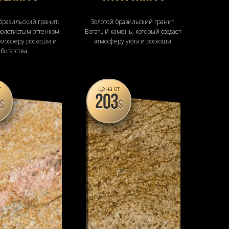
разильский гранит.
Золотой бразильский гранит.
золотистым оттенком
Богатый камень, который создает
атмосферу роскоши и
атмосферу уюта и роскоши.
богатства.
т
цена от
203
$
$