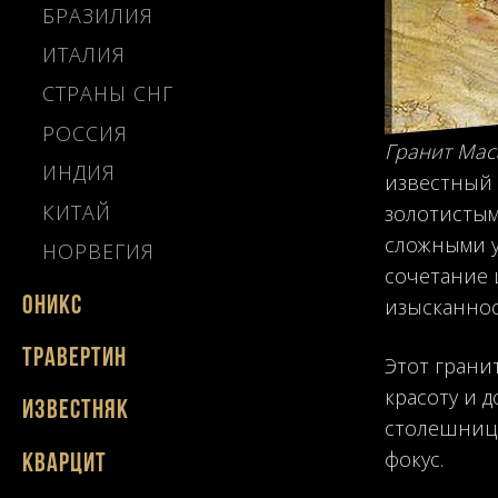
БРАЗИЛИЯ
ИТАЛИЯ
СТРАНЫ СНГ
РОССИЯ
Гранит Mac
ИНДИЯ
известный
КИТАЙ
золотистым
сложными у
НОРВЕГИЯ
сочетание 
изысканнос
Оникс
Травертин
Этот грани
красоту и 
Известняк
столешниц 
фокус.
Кварцит