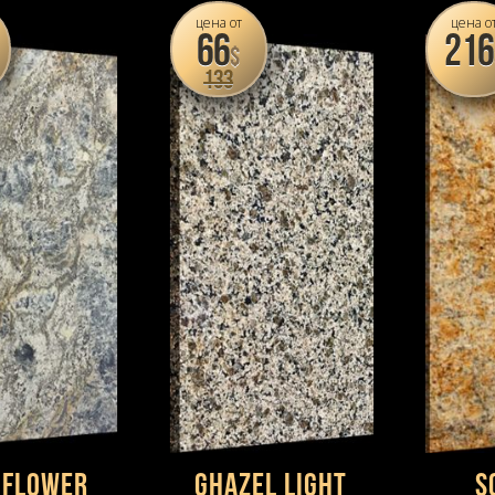
цена от
цена о
66
216
$
133
 Flower
Ghazel Light
S