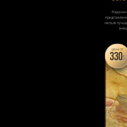
Романти
представленн
нельзя лучше
внеш
цена от
330
$