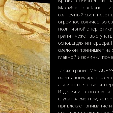
Бразильский желтый гр
Макаyбас Голд. Камень и
солнечный свет, несет в
огромное количество св
позитивной энергетики.
гранит может выступать
основы для интерьера. Н
смело он принимает на 
главной изюминки пом
Так же гранит MACAUBA
очень популярен как ма
для изготовления интер
Изделия из этого камня 
служат элементом, кото
привлекает внимание и
вызывает восхищение. 