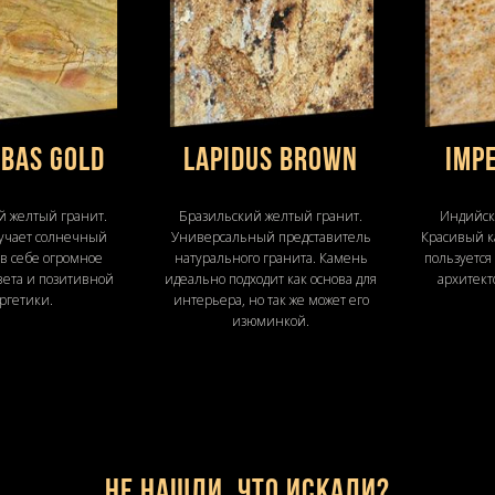
BAS GOLD
LAPIDUS BROWN
IMP
й желтый гранит.
Бразильский желтый гранит.
Индийск
учает солнечный
Универсальный представитель
Красивый к
 в себе огромное
натурального гранита. Камень
пользуется
вета и позитивной
идеально подходит как основа для
архитект
ргетики.
интерьера, но так же может его
изюминкой.
Не нашли, что искали?