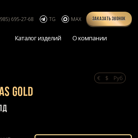
(985) 695-27-68
TG
MAX
Заказать звонок
Каталог изделий
О компании
€
$
Pуб
AS GOLD
лд