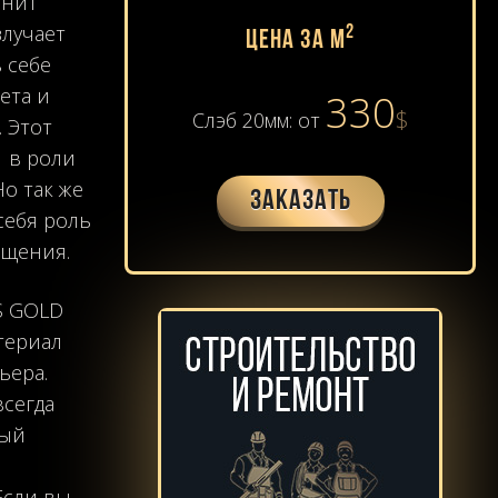
анит
злучает
2
Цена за м
 себе
ета и
330
$
Слэб 20мм: от
 Этот
 в роли
о так же
Заказать
себя роль
ещения.
S GOLD
териал
ьера.
всегда
рый
Если вы