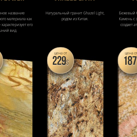
чное название
Натуральный гранит Ghazel Light,
Бежевый б
ого материала как
родом из Китая.
Камень с 
 характеризует его
создает 
ний вид.
цена от
цена о
229
187
$