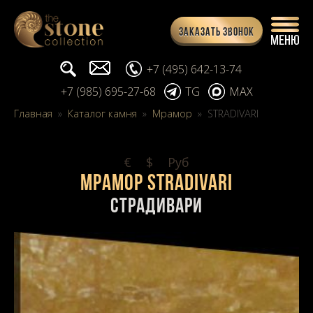
Заказать звонок
Поиск...
info@stone-collection.ru
+7 (495) 642-13-74
+7 (985) 695-27-68
TG
MAX
Главная
»
Каталог камня
»
Мрамор
»
STRADIVARI
€
$
Pуб
Мрамор STRADIVARI
Страдивари