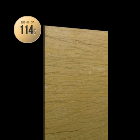
цена от
114
$