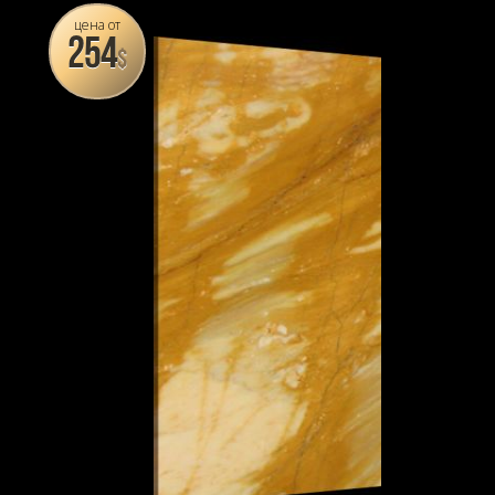
цена от
254
$