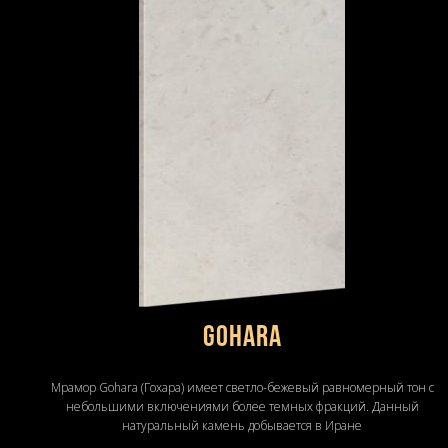
Gohara
Мрамор Gohara (Гохара) имеет светло-бежевый равномерный тон с
небольшими включениями более темных фракций. Данный
натуральный камень добывается в Иране