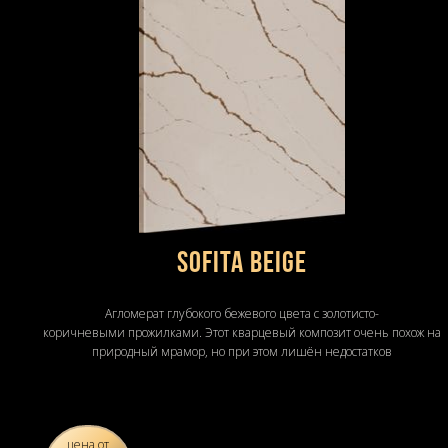
Sofita Beige
Агломерат глубокого бежевого цвета с золотисто-
коричневыми прожилками. Этот кварцевый композит очень похож на
природный мрамор, но при этом лишён недостатков
цена от