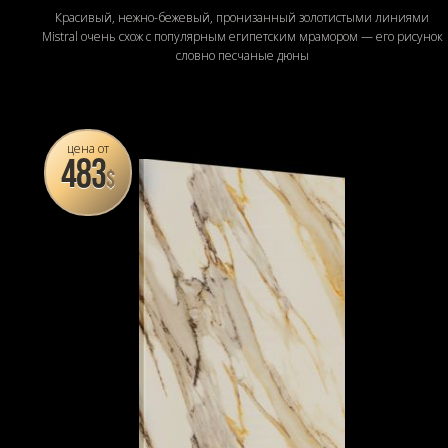
Красивый, нежно-бежевый, пронизанный золотистыми линиями
Mistral очень схож с популярным египетским мрамором — его рисунок
словно песчаные дюны
цена от
483
$