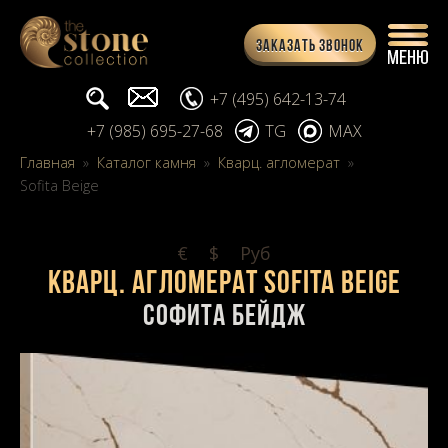
Заказать звонок
Поиск...
info@stone-collection.ru
+7 (495) 642-13-74
+7 (985) 695-27-68
TG
MAX
Главная
»
Каталог камня
»
Кварц. агломерат
»
Sofita Beige
€
$
Pуб
Кварц. агломерат Sofita Beige
Софита Бейдж