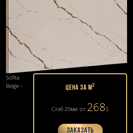
Sofita
Beige -
2
Цена за м
268
$
Слэб 20мм: от
Заказать