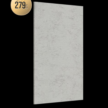
279
$