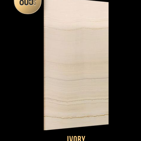
805
$
Ivory