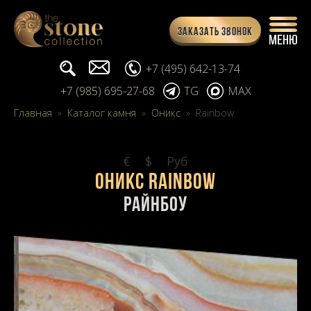
Заказать звонок
Поиск...
info@stone-collection.ru
+7 (495) 642-13-74
+7 (985) 695-27-68
TG
MAX
Главная
»
Каталог камня
»
Оникс
»
Rainbow
€
$
Pуб
Оникс Rainbow
Райнбоу