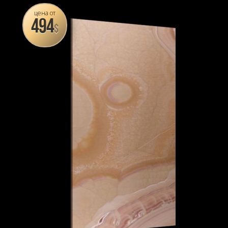
цена от
494
$