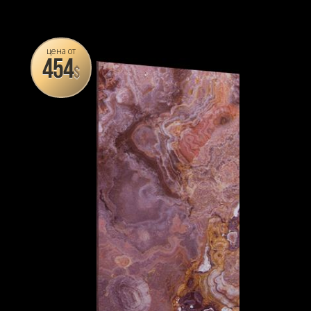
цена от
454
$