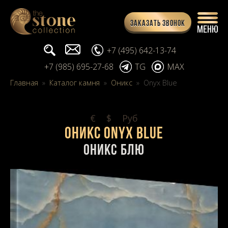
Заказать звонок
Поиск...
info@stone-collection.ru
+7 (495) 642-13-74
+7 (985) 695-27-68
TG
MAX
Главная
»
Каталог камня
»
Оникс
»
Onyx Blue
€
$
Pуб
Оникс Onyx Blue
Оникс Блю