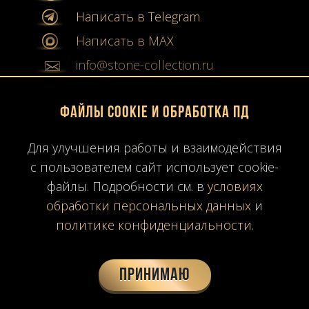
Написать в Telegram
Написать в MAX
info@stone-collection.ru
Мы в социальных сетях:
Файлы Cookie и обработка ПД
Instagram
Для улучшения работы и взаимодействия
Youtube
с пользователем сайт использует cookie-
файлы. Подробности см. в
условиях
Карта сайта
обработки персональных данных
и
Политика конфиденциальности
политике конфиденциальности
.
Согласие на обработку ПД
Время работы: ПН-ПТ
10:00-19:00
МСК
Принимаю