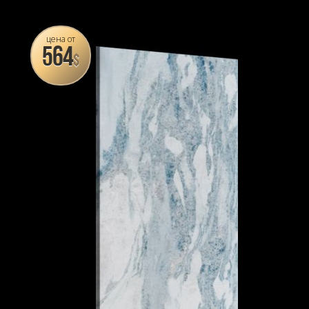
цена от
564
$