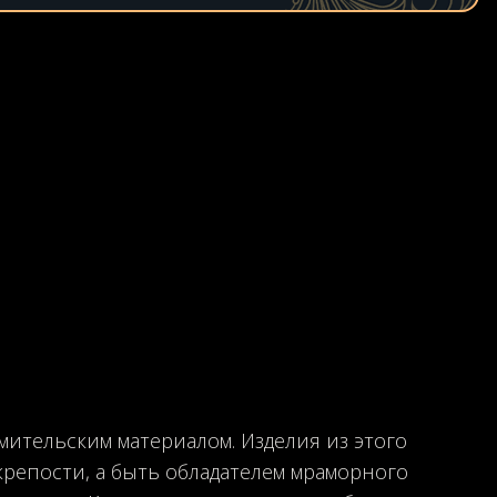
овления подоконника:
ника (мм):
конника:
мня:
ые:
т
Синий
Агат
Другой
ительским материалом. Изделия из этого
крепости, а быть обладателем мраморного