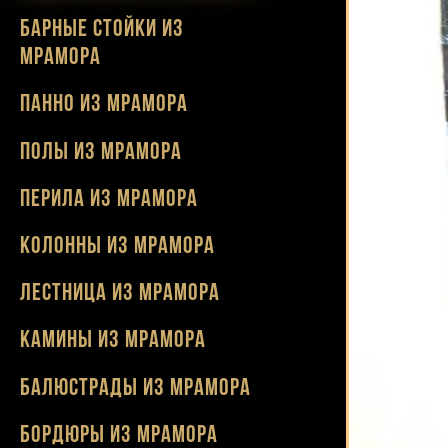
Барные стойки из
мрамора
Панно из мрамора
Полы из мрамора
Перила из мрамора
Колонны из мрамора
Лестница из мрамора
Камины из мрамора
Балюстрады из мрамора
Бордюры из мрамора