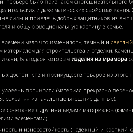
 интерьере было признаком сногсшибательного бо
целительских и даже магических свойствах камня.
лые силы и привлечь добрых защитников из высш
теля и общую эмоциональную картину в семье.
 времени мало что изменилось, темный и
светлый
 материалом для строительства и отделки. Каме
тиками, благодаря которым
изделия из мрамора
со
ных достоинств и преимуществ товаров из этого 
 уровень прочности (материал прекрасно перен
я, сохраняя изначальные внешние данные).
е сочетание с другими видами материалов (камень
гими элементами).
чность и износостойкость (надежный и крепкий ка