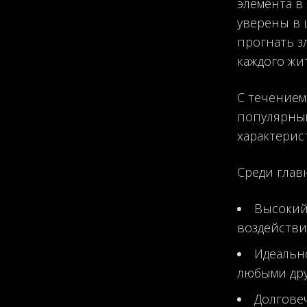
элемента в
уверены в 
прогнать з
каждого жи
С течением
популярным
характерис
Среди глав
Высокий
воздействи
Идеально
любыми дру
Долгове