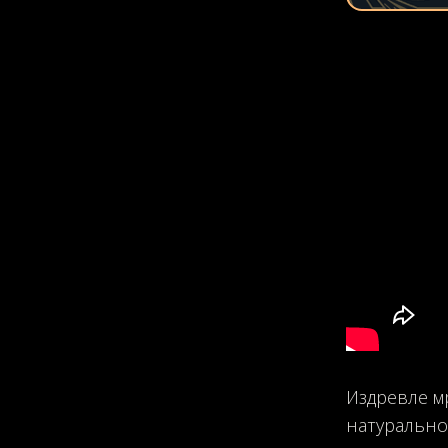
Мрамор
Чер
Голубой
Издревле м
натурально