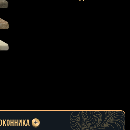
+
доконника