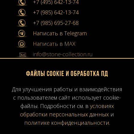
+7 (495) 642-13-74
+7 (985) 642-13-74
+7 (985) 695-27-68
Написать в Telegram
Написать в MAX
info@stone-collection.ru
Мы в социальных сетях:
Файлы Cookie и обработка ПД
Instagram
Для улучшения работы и взаимодействия
с пользователем сайт использует cookie-
Youtube
файлы. Подробности см. в
условиях
обработки персональных данных
и
Карта сайта
политике конфиденциальности
.
Политика конфиденциальности
Согласие на обработку ПД