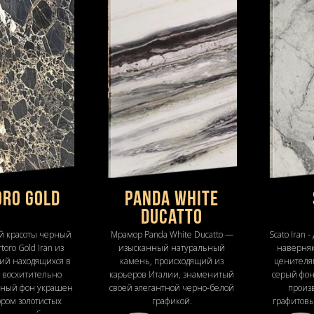
oro Gold
Panda White
Ducatto
й красоты черный
Мрамор Panda White Ducatto —
Scato Iran 
oro Gold Iran из
изысканный натуральный
наверняк
ий находящихся в
камень, происходящий из
ценителя
о восхитительно
карьеров Италии, знаменитый
серый фон
рный фон украшен
своей элегантной черно-белой
произ
ором золотистых
графикой.
графитовы