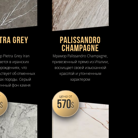
etra Grey
Palissandro
Champagne
 Pietra Grey Iran
Мрамор Palissandro Champagne,
ается в иранских
привезенный прямо из Италии,
орождениях, что
восхищает своей изысканной
ьствует об отменных
красотой и утонченным
вах породы. Серый
характером
енный фон камня
рчен хаотичными
т
цена от
и белыми линиями
570
$
$