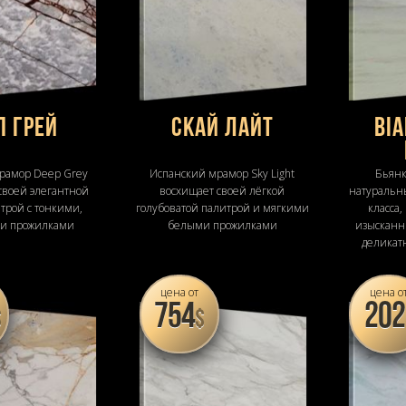
п Грей
Скай Лайт
Bia
рамор Deep Grey
Испанский мрамор Sky Light
Бьянк
своей элегантной
восхищает своей лёгкой
натуральн
трой с тонкими,
голубоватой палитрой и мягкими
класса
и прожилками
белыми прожилками
изысканн
деликат
цена от
цена о
754
202
$
$