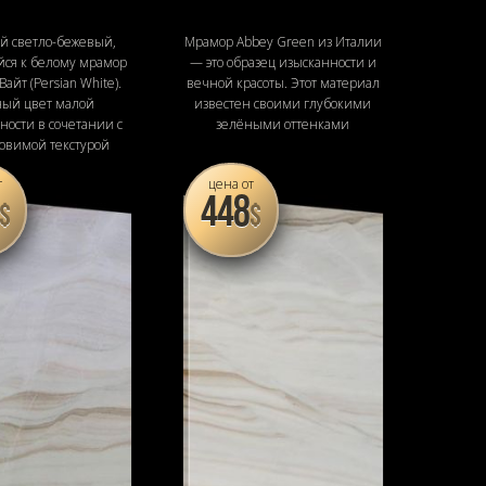
й светло-бежевый,
Мрамор Abbey Green из Италии
ся к белому мрамор
— это образец изысканности и
айт (Persian White).
вечной красоты. Этот материал
ый цвет малой
известен своими глубокими
ности в сочетании с
зелёными оттенками
ловимой текстурой
т
цена от
448
$
$