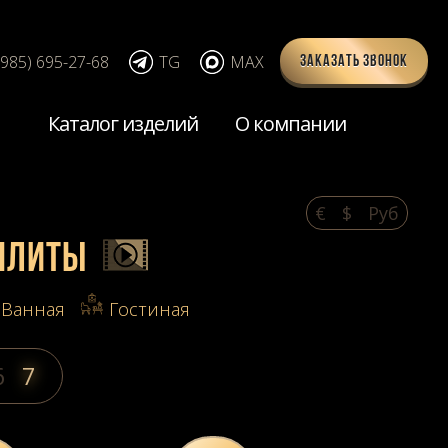
(985) 695-27-68
TG
MAX
Заказать звонок
Каталог изделий
О компании
€
$
Pуб
 плиты
Ванная
Гостиная
6
7