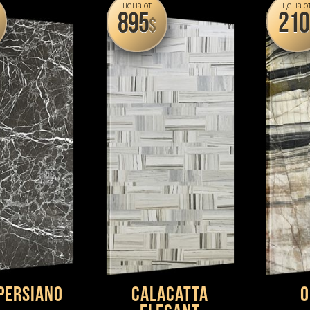
цена от
цена о
895
210
$
Persiano
Calacatta
O