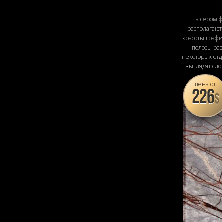
На сером ф
располагаю
красоты граф
полосы ра
некоторых от
выглядят сло
цена от
226
$