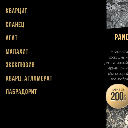
Кварцит
Сланец
Pan
Агат
Малахит
Мрамор Pa
роскошный
декоративный
Эксклюзив
Ирана. Он 
тёмно-серый
Кварц. агломерат
волнообра
графитовы
цена от
Лабрадорит
200
$