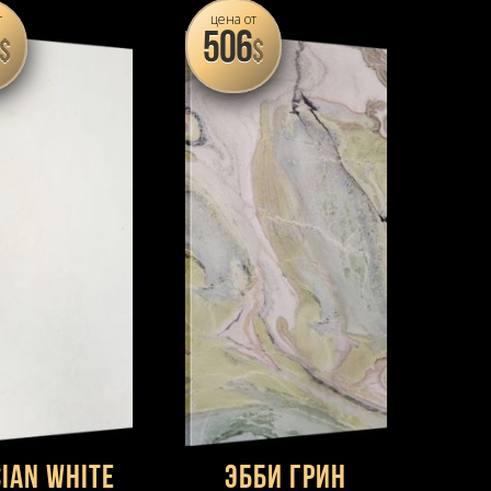
т
цена от
506
$
$
ian White
Эбби Грин