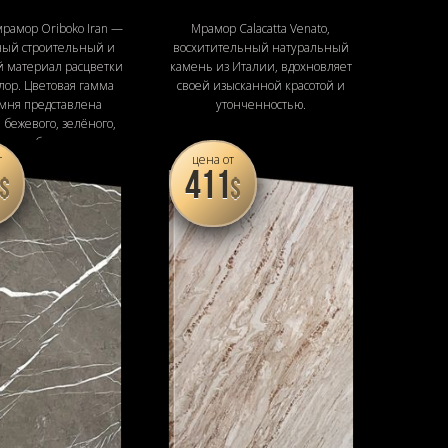
рамор Oriboko Iran —
Мрамор Calacatta Venato,
чный строительный и
восхитительный натуральный
 материал расцветки
камень из Италии, вдохновляет
лор. Цветовая гамма
своей изысканной красотой и
амня представлена
утонченностью.
 бежевого, зелёного,
рого и белого
т
цена от
411
$
$