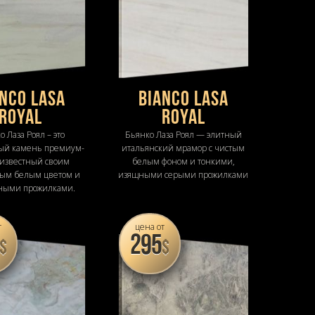
nco Lasa
Bianco Lasa
Royal
Royal
о Лаза Роял – это
Бьянко Лаза Роял — элитный
ый камень премиум-
итальянский мрамор с чистым
, известный своим
белым фоном и тонкими,
ым белым цветом и
изящными серыми прожилками
ными прожилками.
т
цена от
295
$
$