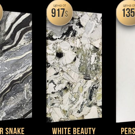
ель и глубоких жил
цена от
цена о
917
135
$
er Snake
White Beauty
Pers