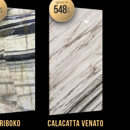
т
цена от
548
$
$
riboko
Calacatta Venato