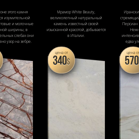
оне этого камня
Мрамор White Beauty,
Ирански
тся изумительной
великолепный натуральный
стремящий
итовые и молочные
камень известный своей
Персиан В
зной ширины, в
изысканной красотой, добывается
Нежн
дельных слебах они
в Италии.
интенсив
вно узор на зебре.
едва у
цена от
цена о
340
570
$