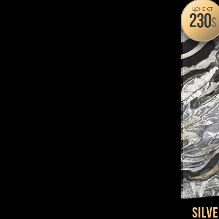
паунинок, кап
цена от
230
$
Silv