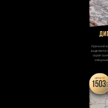
Ди
Иранский м
выделяется 
серой пали
изящным
цена от
1503