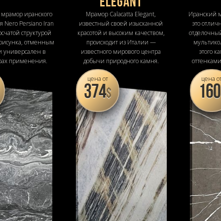
Elegant
 мрамор иранского
Мрамор Calacatta Elegant,
Иранский м
 Nero Persiano Iran
известный своей изысканной
это отли
осчатой структурой
красотой и высоким качеством,
отделочный
рисунка, отменным
происходит из Италии —
мультико
и универсален в
известного мирового центра
этого к
рах применения.
добычи природного камня.
оттенками
се
цена от
цена о
374
160
$