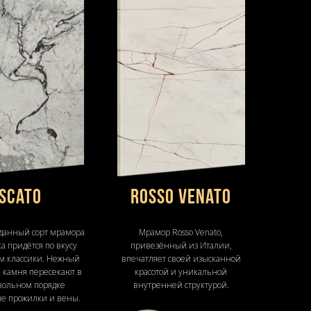
Scato
Rosso Venato
- данный сорт мрамора
Мрамор Rosso Venato,
а придётся по вкусу
привезённый из Италии,
м классики. Нежный
впечатляет своей изысканной
 камня пересекают в
красотой и уникальной
вольном порядке
внутренней структурой.
е прожилки и вены.