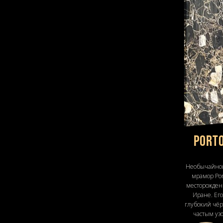
Port
Необычайно
мрамор Port
месторожден
Иране. Ег
глубокий чё
частым уз