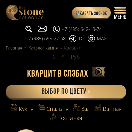
Заказать звонок
Поиск...
info@stone-collection.ru
+7 (495) 642-13-74
+7 (985) 695-27-68
TG
MAX
Главная
»
Каталог камня
»
Кварцит
€
$
Pуб
Кварцит в слэбах
Выбор по цвету
Кухня
Спальня
Зал
Ванная
Гостиная