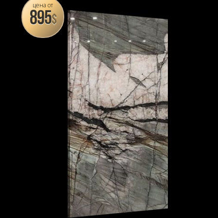
цена от
895
$