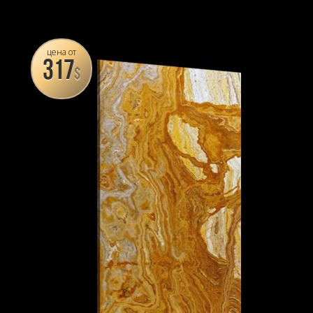
цена от
317
$