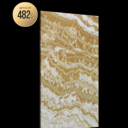
цена от
482
$