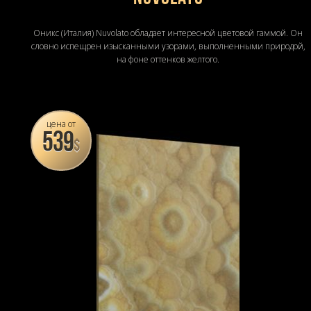
Оникс (Италия) Nuvolato обладает интересной цветовой гаммой. Он
словно испещрен изысканными узорами, выполненными природой,
на фоне оттенков желтого.
цена от
539
$