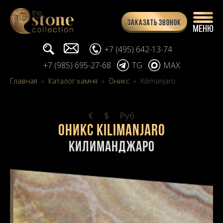
Заказать звонок
Поиск...
info@stone-collection.ru
+7 (495) 642-13-74
+7 (985) 695-27-68
TG
MAX
Главная
»
Каталог камня
»
Оникс
»
Kilimanjaro
€
$
Pуб
Оникс Kilimanjaro
Килиманджаро