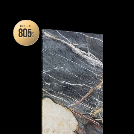
цена от
805
$