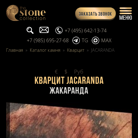
Заказать звонок
Поиск...
info@stone-collection.ru
+7 (495) 642-13-74
+7 (985) 695-27-68
TG
MAX
Главная
»
Каталог камня
»
Кварцит
»
JACARANDA
€
$
Pуб
Кварцит JACARANDA
Жакаранда