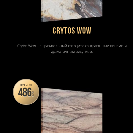
Crytos Wow
Crytos Wow – выразительный кварцит с контрастными венами и
драматичным рисунком.
цена от
486
$