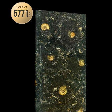
цена от
5771
$