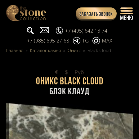
Заказать звонок
Поиск...
info@stone-collection.ru
+7 (495) 642-13-74
+7 (985) 695-27-68
TG
MAX
Главная
»
Каталог камня
»
Оникс
»
Black Cloud
€
$
Pуб
Оникс Black Cloud
Блэк Клауд