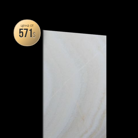
цена от
571
$