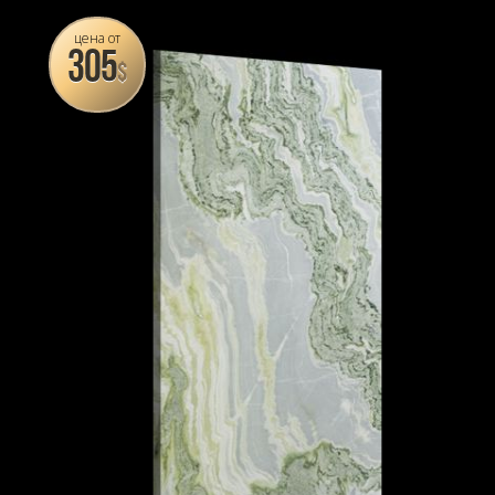
цена от
305
$