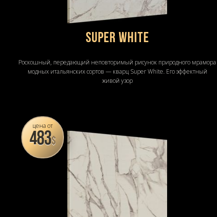
Super White
Роскошный, передающий неповторимый рисунок природного мрамора
модных итальянских сортов — кварц Super White. Его эффектный
живой узор
цена от
483
$