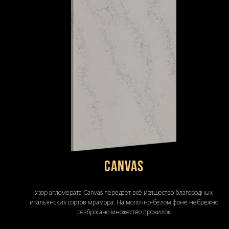
Canvas
Узор агломерата Canvas передает всё изящество благородных
итальянских сортов мрамора. На молочно-белом фоне небрежно
разбросано множество прожилок