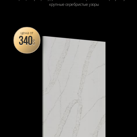
крупные серебристые узоры
цена от
340
$