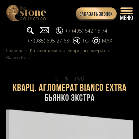
Заказать звонок
Поиск...
info@stone-collection.ru
+7 (495) 642-13-74
+7 (985) 695-27-68
TG
MAX
Главная
»
Каталог камня
»
Кварц. агломерат
»
Bianco Extra
€
$
Pуб
Кварц. агломерат Bianco Extra
Бьянко Экстра