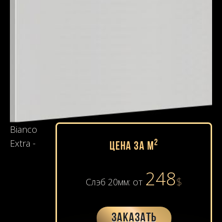
Bianco
Extra -
2
Цена за м
248
$
Слэб 20мм: от
Заказать