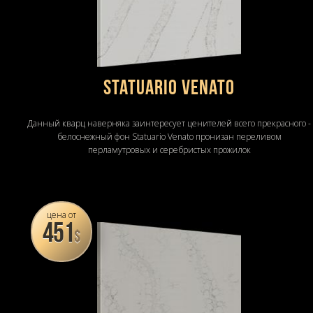
Statuario Venato
Данный кварц наверняка заинтересует ценителей всего прекрасного -
белоснежный фон Statuario Venato пронизан переливом
перламутровых и серебристых прожилок
цена от
451
$