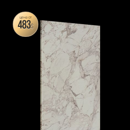
цена от
483
$