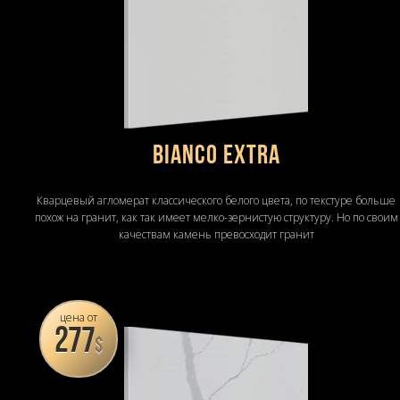
Bianco Extra
Кварцевый агломерат классического белого цвета, по текстуре больше
похож на гранит, как так имеет мелко-зернистую структуру. Но по своим
качествам камень превосходит гранит
цена от
277
$