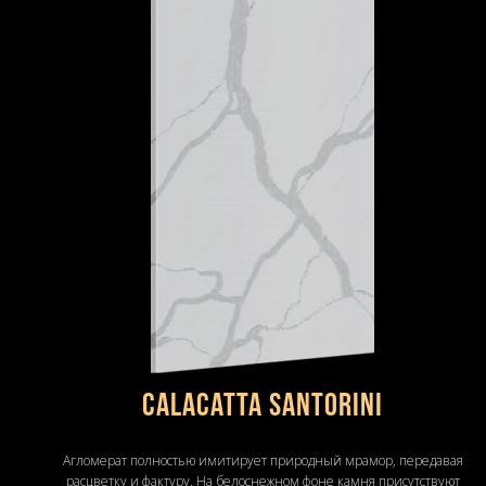
Calacatta Santorini
Агломерат полностью имитирует природный мрамор, передавая
расцветку и фактуру. На белоснежном фоне камня присутствуют