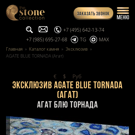
Заказать звонок
Поиск...
info@stone-collection.ru
+7 (495) 642-13-74
+7 (985) 695-27-68
TG
MAX
Главная
»
Каталог камня
»
Эксклюзив
»
AGATE BLUE TORNADA (Агат)
€
$
Pуб
Эксклюзив AGATE BLUE TORNADA
(Агат)
Агат Блю Торнада