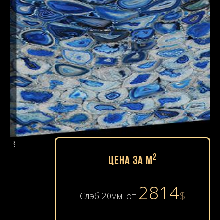
В
2
Цена за м
2814
$
Слэб 20мм: от