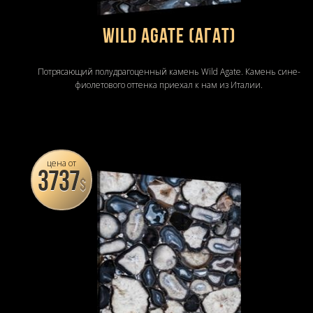
Wild Agate (Агат)
Потрясающий полудрагоценный камень Wild Agate. Камень сине-
фиолетового оттенка приехал к нам из Италии.
цена от
3737
$