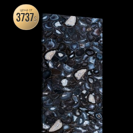
цена от
3737
$