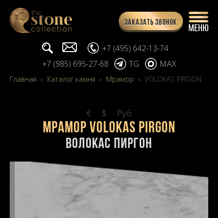
Заказать звонок
Поиск...
info@stone-collection.ru
+7 (495) 642-13-74
+7 (985) 695-27-68
TG
MAX
Главная
»
Каталог камня
»
Мрамор
»
VOLOKAS PIRGON
€
$
Pуб
Мрамор VOLOKAS PIRGON
Волокас Пиргон