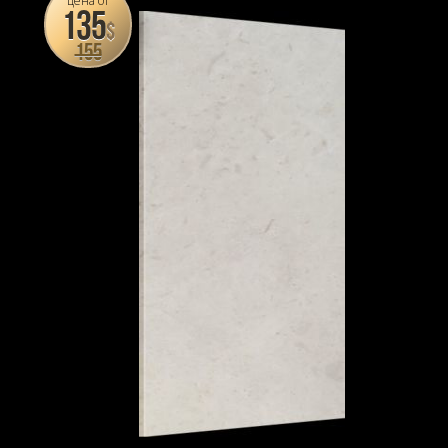
цена от
135
$
155