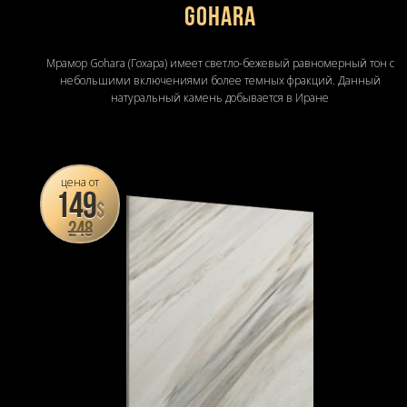
Gohara
Мрамор Gohara (Гохара) имеет светло-бежевый равномерный тон с
небольшими включениями более темных фракций. Данный
натуральный камень добывается в Иране
цена от
149
$
248