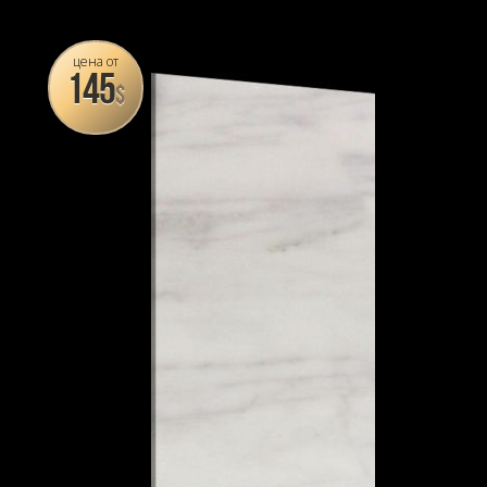
цена от
145
$