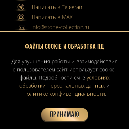
Написать в Telegram
Написать в MAX
info@stone-collection.ru
Мы в социальных сетях:
Файлы Cookie и обработка ПД
Instagram
Для улучшения работы и взаимодействия
с пользователем сайт использует cookie-
Youtube
файлы. Подробности см. в
условиях
Карта сайта
обработки персональных данных
и
Политика конфиденциальности
политике конфиденциальности
.
Согласие на обработку ПД
Время работы: ПН-ПТ
10:00-19:00
МСК
Принимаю