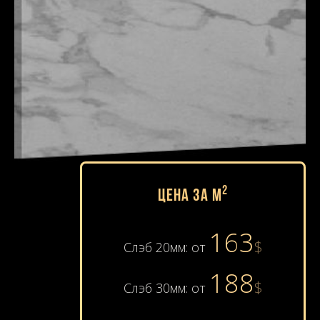
2
Цена за м
163
$
Слэб 20мм: от
188
$
Слэб 30мм: от