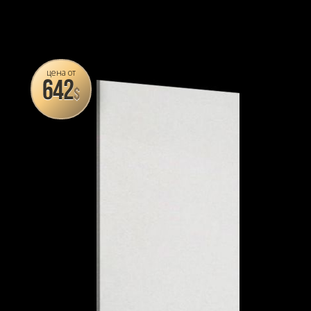
цена от
642
$