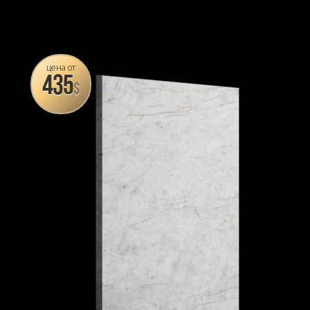
цена от
435
$