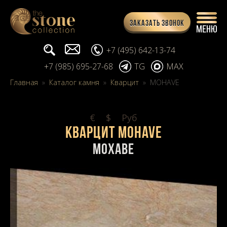
Заказать звонок
Поиск...
info@stone-collection.ru
+7 (495) 642-13-74
+7 (985) 695-27-68
TG
MAX
Главная
»
Каталог камня
»
Кварцит
»
MOHAVE
€
$
Pуб
Кварцит MOHAVE
Мохаве