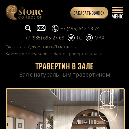
Заказать звонок
Поиск...
info@stone-collection.ru
+7 (495) 642-13-74
+7 (985) 695-27-68
TG
MAX
Главная
»
Декоративный металл
»
Камень в интерьере
»
Зал
»
Травертин в зале
Травертин в зале
Зал с натуральным травертином