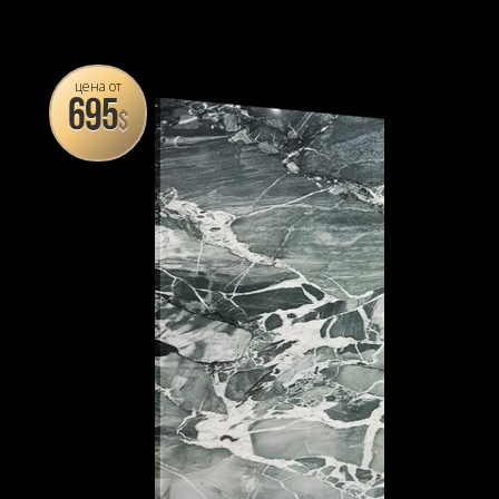
цена от
695
$