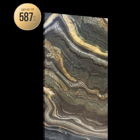
цена от
587
$