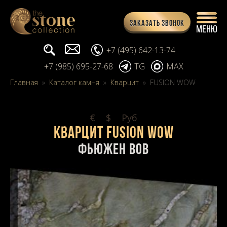
Заказать звонок
Поиск...
info@stone-collection.ru
+7 (495) 642-13-74
+7 (985) 695-27-68
TG
MAX
Главная
»
Каталог камня
»
Кварцит
»
FUSION WOW
€
$
Pуб
Кварцит FUSION WOW
фьюжен вов