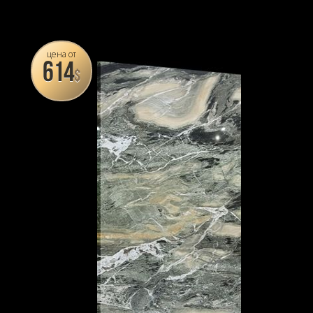
цена от
614
$