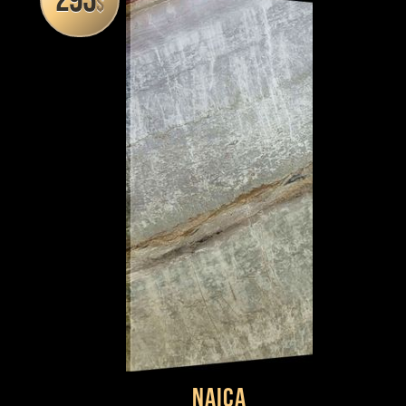
293
$
Naica