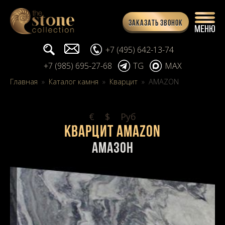
Заказать звонок
Поиск...
info@stone-collection.ru
+7 (495) 642-13-74
+7 (985) 695-27-68
TG
MAX
Главная
»
Каталог камня
»
Кварцит
»
AMAZON
€
$
Pуб
Кварцит AMAZON
Амазон