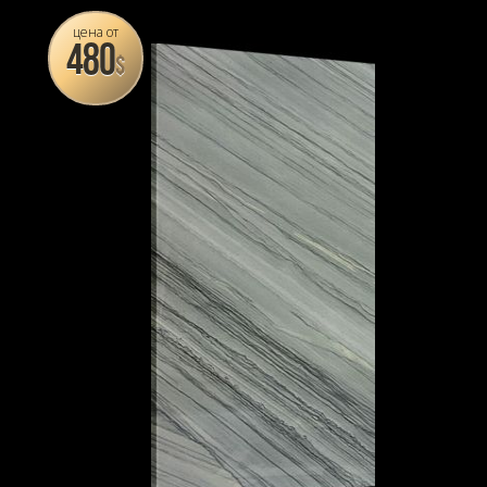
цена от
480
$