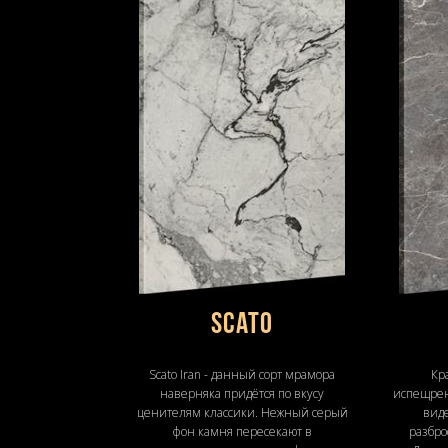
Scato
Scato Iran - данный сорт мрамора
Кр
наверняка придётся по вкусу
испещре
ценителям классики. Нежный серый
виде
фон камня пересекают в
разбро