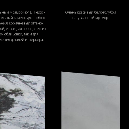
ьный мрамор Fior Di Pesco -
Очень красивый бело-голубой
альный камень для любого
натуральный мрамор.
ния! Коричневый оттенок
ойдет как для полов, стен и в
м облицовки, так и для
вления деталей интерьера.