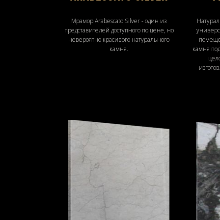
Мрамор Arabescato Silver - один из
Натурал
представителей доступного по цене, но
универс
невероятно красивого натурального
помеще
камня.
камня под
цело
изгото