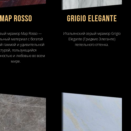
Map Rosso
Grigio Elegante
вый мрамор Map Rosso —
Итальянский серый мрамор Grigio
ьный материал с богатой
Elegante (Гриджио Элеганте)
ой гаммой и удивительной
пепельного оттенка.
ктурой, пользующийся
ностью и любовью во всем
мире.