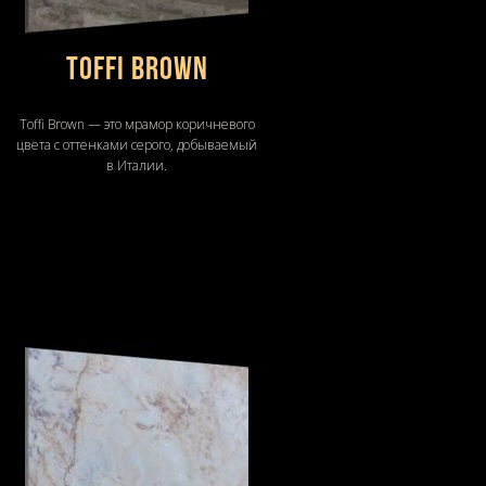
Toffi Brown
Toffi Brown — это мрамор коричневого
цвета с оттенками серого, добываемый
в Италии.