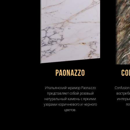
Paonazzo
Co
Итальянский мрамор Paonazzo
Confusio
представляет собой розовый
востреб
натуральный камень с яркими
интерье
узорами коричневого и черного
по
цветов.