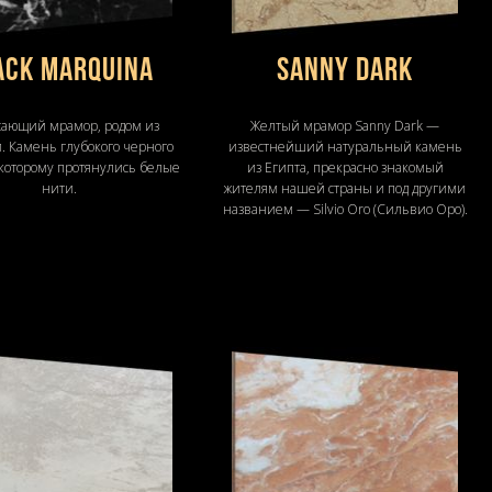
ACK MARQUINA
Sanny Dark
сающий мрамор, родом из
Желтый мрамор Sanny Dark —
. Камень глубокого черного
известнейший натуральный камень
 которому протянулись белые
из Египта, прекрасно знакомый
нити.
жителям нашей страны и под другими
названием — Silvio Oro (Сильвио Оро).