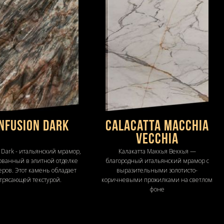
nfusion Dark
Calacatta Macchia
Vecchia
n Dark - итальянский мрамор,
Калакатта Маккья Веккья —
ованный в элитной отделке
благородный итальянский мрамор с
ров. Этот камень обладает
выразительными золотисто-
трясающей текстурой.
коричневыми прожилками на светлом
фоне