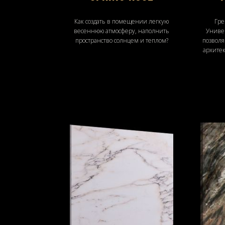
Как создать в помещении легкую
Гре
весеннюю атмосферу, наполнить
Униве
пространство солнцем и теплом?
позволя
архите