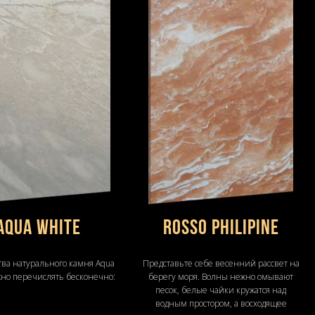
Aqua White
Rosso Philipine
тва натурального камня Aqua
Представьте себе весенний рассвет на
жно перечислять бесконечно:
берегу моря. Волны нежно омывают
песок, белые чайки кружатся над
водным простором, а восходящее