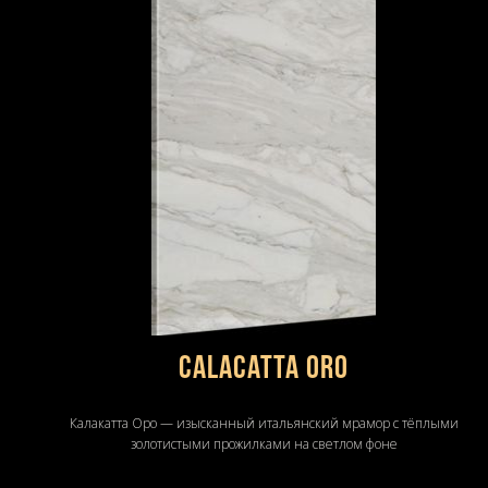
Calacatta Oro
Калакатта Оро — изысканный итальянский мрамор с тёплыми
золотистыми прожилками на светлом фоне