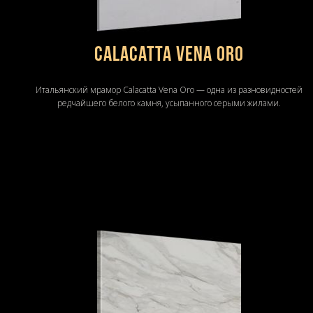
Сalacatta Vena Oro
Итальянский мрамор Сalacatta Vena Oro — одна из разновидностей
редчайшего белого камня, усыпанного серыми жилами.