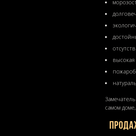
морозост
долгове
экологи
достойн
отсутст
высокая
пожароб
натурал
Замечатель
самом доме
Прода