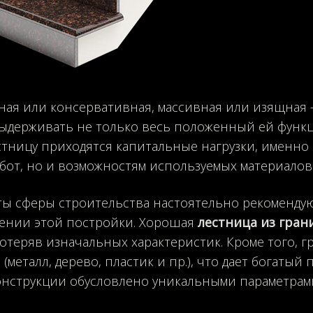
ая или консервативная, массивная или изящная 
ыдерживать не только весь положенный ей функ
естницу приходятся капитальные нагрузки, именно
абот, но и возможностям используемых материалов
ы сферы строительства настоятельно рекоменду
ении этой постройки. Хорошая
лестница из гран
потеряв изначальных характеристик. Кроме того, г
(металл, дерево, пластик и пр.), что дает богаты
онструкции обусловлено уникальными параметрами