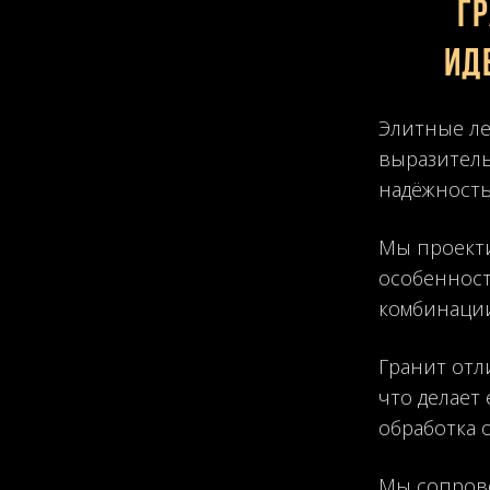
Г
ид
Элитные ле
выразитель
надёжность,
Мы проекти
особенност
комбинации
Гранит отл
что делает
обработка 
Мы сопрово