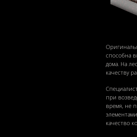
Оригинальн
способна в
дома. На л
качеству р
Специалист
при возвед
время, не 
элементами 
качество к