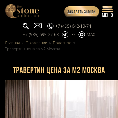
Заказать звонок
Поиск...
info@stone-collection.ru
+7 (495) 642-13-74
+7 (985) 695-27-68
TG
MAX
Главная
»
О компании
»
Полезное
»
Травертин цена за м2 Москва
Травертин цена за м2 Москва