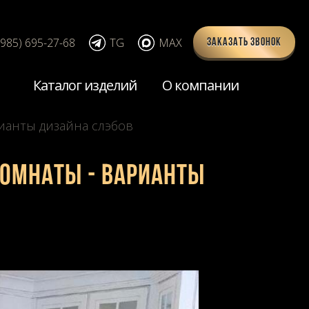
(985) 695-27-68
TG
MAX
Заказать звонок
Каталог изделий
О компании
ианты дизайна слэбов
комнаты - варианты