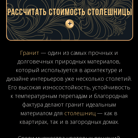
Рассчитать стоимость столешницы
+
Контактные данные:
Тип столешницы:
Размеры (мм):
Материал:
Цвет:
Мрамор
Черный
Прямая
Кухонная
Белый
Гранит
Угловая
Бежевый
В ванную
Оникс
П-образная
Кварцит
Серый
Зеленый
Кварц. агломерат
Синий
Агат
Голубой
Травертин
Красный
Гранит
— один из самых прочных и
долговечных природных материалов,
Розовый
Лабрадорит
Коричневый
Желтый
который используется в архитектуре и
дизайне интерьеров уже несколько столетий.
Его высокая износостойкость, устойчивость
к температурным перепадам и благородная
фактура делают гранит идеальным
материалом для
столешниц
— как в
квартирах, так и в загородных домах.
Среди множества цветовых решений