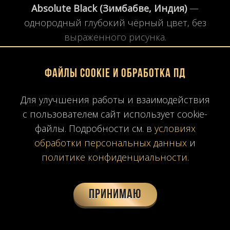
Absolute Black (Зимбабве, Индия)
—
однородный глубокий чёрный цвет, без
выраженного рисунка.
Файлы Cookie и обработка ПД
Nero Assoluto (Африка)
— плотный, почти
зеркальный камень с минимальной
Для улучшения работы и взаимодействия
пористостью.
с пользователем сайт использует cookie-
файлы. Подробности см. в
условиях
2.2. Эстетика и применение
обработки персональных данных
и
политике конфиденциальности
.
Чёрный гранит — символ
элегантности,
строгости и современности
. Он создаёт
контраст с белыми фасадами кухонь,
Принимаю
идеально вписывается в
минимализм, хай-
тек, лофт и неоклассику
.