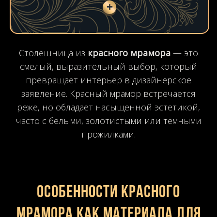
+
Контактные данные:
Тип столешницы:
Размеры (мм):
Материал:
Цвет:
Мрамор
Черный
Прямая
Кухонная
Белый
Гранит
Угловая
Бежевый
В ванную
Оникс
П-образная
Кварцит
Серый
Зеленый
Кварц. агломерат
Синий
Агат
Голубой
Травертин
Красный
Столешница из
красного мрамора
— это
смелый, выразительный выбор, который
Розовый
Лабрадорит
Коричневый
Желтый
превращает интерьер в дизайнерское
заявление. Красный мрамор встречается
реже, но обладает насыщенной эстетикой,
часто с белыми, золотистыми или тёмными
прожилками.
Особенности красного
мрамора как материала для