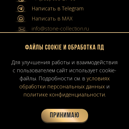
Написать в Telegram
Написать в MAX
info@stone-collection.ru
Мы в социальных сетях:
Файлы Cookie и обработка ПД
Instagram
Для улучшения работы и взаимодействия
с пользователем сайт использует cookie-
Youtube
файлы. Подробности см. в
условиях
Карта сайта
обработки персональных данных
и
Политика конфиденциальности
политике конфиденциальности
.
Согласие на обработку ПД
Время работы: ПН-ПТ
10:00-19:00
МСК
Принимаю