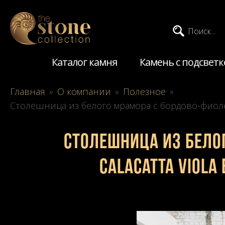
Поиск...
Каталог камня
Камень с подсветк
Главная
»
О компании
»
Полезное
»
Столешница из белого мрамора с бордово-фиоле
Столешница из бел
Calacatta Viola