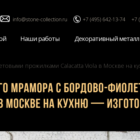
info@stone-collection.ru
+7 (495) 642-13-74
+7 
ой
Наши работы
Декоративный металл
товыми прожилками Calacatta Viola в Москве на к
ого мрамора с бордово-фиол
 в Москве на кухню — изгот