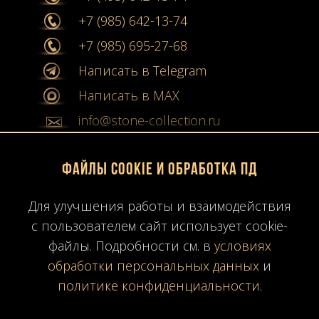
+7 (985) 642-13-74
+7 (985) 695-27-68
Написать в Telegram
Написать в MAX
info@stone-collection.ru
Мы в социальных сетях:
Файлы Cookie и обработка ПД
Instagram
Для улучшения работы и взаимодействия
Youtube
с пользователем сайт использует cookie-
файлы. Подробности см. в
условиях
Карта сайта
обработки персональных данных
и
Политика конфиденциальности
политике конфиденциальности
.
Согласие на обработку ПД