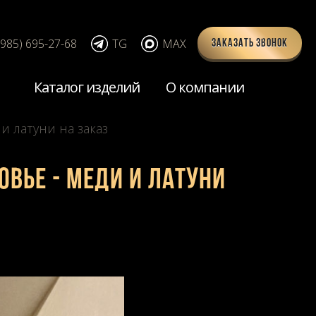
(985) 695-27-68
TG
MAX
Заказать звонок
Каталог изделий
О компании
и латуни на заказ
овье - меди и латуни