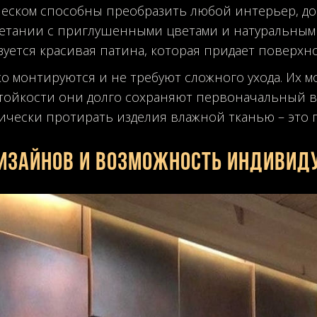
блеском способны преобразить любой интерьер, до
етании с приглушенными цветами и натуральными 
зуется красивая патина, которая придает поверхн
гко монтируются и не требуют сложного ухода. Их 
тойкости они долго сохраняют первоначальный ви
ически протирать изделия влажной тканью – это п
изайнов и возможность индивид