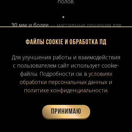
полов.
30 мм и более
— массивные решения для
островов, лестниц, барных стоек, фасадов,
где нужна особая прочность и
Файлы Cookie и обработка ПД
выразительность кромки.
Для улучшения работы и взаимодействия
Толстые слэбы сложнее в обработке и
с пользователем сайт использует cookie-
транспортировке, но они более долговечны
файлы. Подробности см. в
условиях
и позволяют создавать монолитные изделия.
обработки персональных данных
и
политике конфиденциальности
.
Принимаю
4. Размеры слэбов кварцита