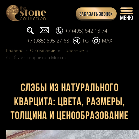
Заказать звонок
Поиск...
info@stone-collection.ru
+7 (495) 642-13-74
+7 (985) 695-27-68
TG
MAX
Главная
»
О компании
»
Полезное
»
Слэбы из кварцита в Москве
Слэбы из натурального
кварцита: цвета, размеры,
толщина и ценообразование