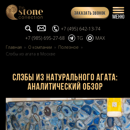
Заказать звонок
Поиск...
info@stone-collection.ru
+7 (495) 642-13-74
+7 (985) 695-27-68
TG
MAX
Главная
»
О компании
»
Полезное
»
Слэбы из агата в Москве
Слэбы из натурального агата:
аналитический обзор