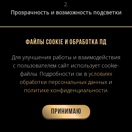
Прозрачность и возможность подсветки
Полупрозрачные разновидности особенно
Файлы Cookie и обработка ПД
востребованы в интерьерном дизайне
премиум-класса.
Для улучшения работы и взаимодействия
с пользователем сайт использует cookie-
файлы. Подробности см. в
условиях
Чем выше равномерность пропускания
обработки персональных данных
и
света, тем выше стоимость.
политике конфиденциальности
.
Размер слэба
Принимаю