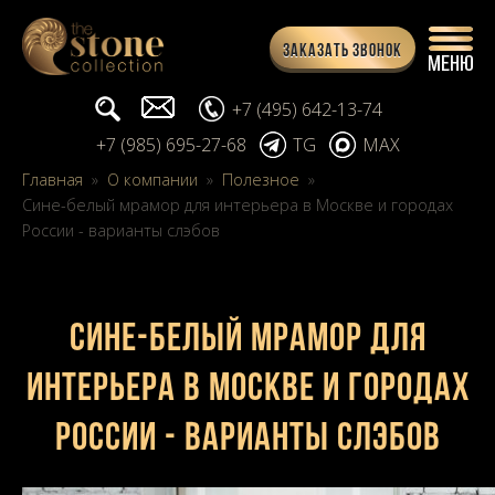
Заказать звонок
Поиск...
info@stone-collection.ru
+7 (495) 642-13-74
+7 (985) 695-27-68
TG
MAX
Главная
»
О компании
»
Полезное
»
Сине-белый мрамор для интерьера в Москве и городах
России - варианты слэбов
Сине-белый мрамор для
интерьера в Москве и городах
России - варианты слэбов