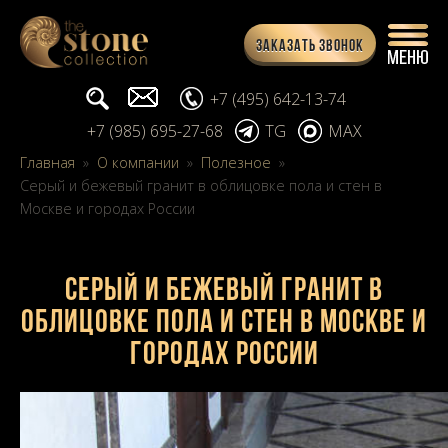
Заказать звонок
Поиск...
info@stone-collection.ru
+7 (495) 642-13-74
+7 (985) 695-27-68
TG
MAX
Главная
»
О компании
»
Полезное
»
Серый и бежевый гранит в облицовке пола и стен в
Москве и городах России
Серый и бежевый гранит в
облицовке пола и стен в Москве и
городах России