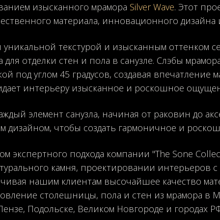
ованием изысканного мрамора
Silver Wave
. Этот пр
ественного материала, инновационного дизайна и
й уникальной текстурой и изысканным оттенком с
 для отделки стен и пола в санузле. Слэбы мрамо
й под углом 45 градусов, создавая впечатление м
идает интерьеру изысканное и роскошное ощущен
аждый элемент санузла, начиная от раковин до ак
м дизайном, чтобы создать гармоничное и роско
м экспертного подхода компании "The Sone Collect
турального камня, проектировании интерьеров с
ечивая нашим клиентам высочайшее качество мат
товление столешницы, пола и стен из мрамора в М
Пензе, Подольске, Великом Новгороде и городах РФ