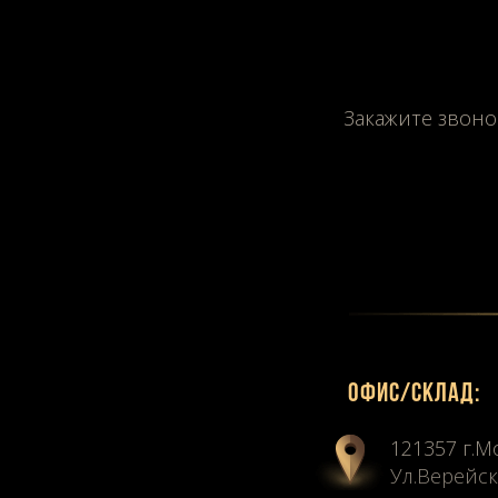
Закажите звоно
Офиc/склад:
121357 г.М
Ул.Верейск