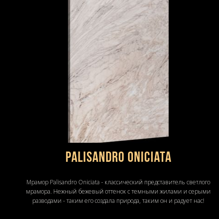
Palisandro Oniciata
Мрамор Palisandro Oniciata - классический представитель светлого
мрамора. Нежный бежевый оттенок с темными жилами и серыми
разводами - таким его создала природа, таким он и радует нас!