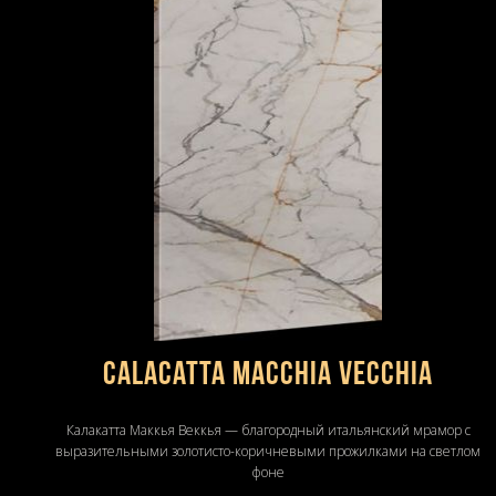
Calacatta Macchia Vecchia
Калакатта Маккья Веккья — благородный итальянский мрамор с
выразительными золотисто-коричневыми прожилками на светлом
фоне